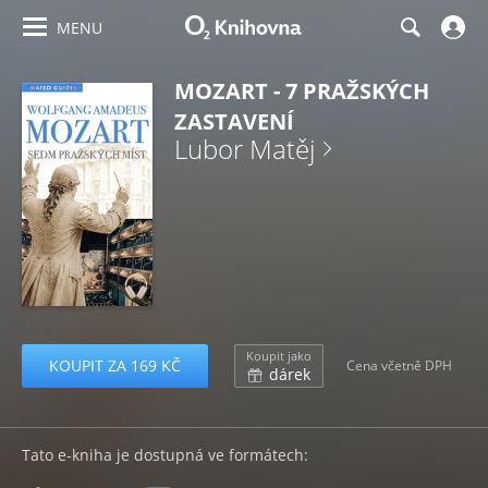
MENU
MOZART - 7 PRAŽSKÝCH
ZASTAVENÍ
Lubor Matěj
Koupit jako
KOUPIT ZA 169 KČ
Cena včetně DPH
dárek
Tato e-kniha je dostupná ve formátech: