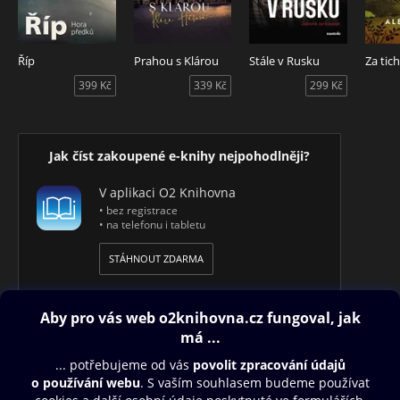
Říp
Prahou s Klárou
Stále v Rusku
399 Kč
339 Kč
299 Kč
Jak číst zakoupené e-knihy nejpohodlněji?
V aplikaci O2 Knihovna
• bez registrace
• na telefonu i tabletu
STÁHNOUT ZDARMA
Obsah ke stažení