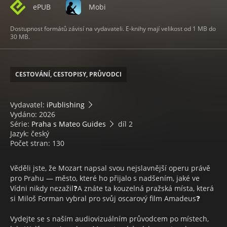
ePUB
Mobi
Dostupnost formátů závisí na vydavateli. E-knihy mají velikost od 1 MB do
30 MB.
CESTOVÁNÍ, CESTOPISY, PRŮVODCI
Vydavatel:
iPublishing
Vydáno: 2026
Série:
Praha s Mateo Guides
díl 2
Jazyk: český
Počet stran: 130
Věděli jste, že Mozart napsal svou nejslavnější operu právě
pro Prahu — město, které ho přijalo s nadšením, jaké ve
Vídni nikdy nezažil❓A znáte ta kouzelná pražská místa, která
si Miloš Forman vybral pro svůj oscarový film Amadeus❓
Vydejte se s naším audiovizuálním průvodcem po místech,