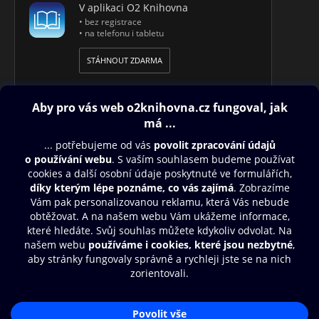
V aplikaci O2 Knihovna
• bez registrace
• na telefonu i tabletu
STÁHNOUT ZDARMA
Obsah ke stažení
Moje O2 Knihovna
Další zábava
© O2 Czech Republic a.s.
Nákupní řád
Přístupnost