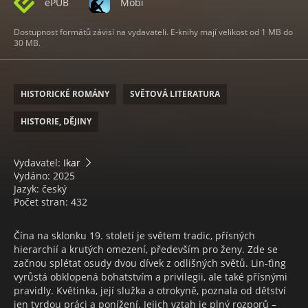
ePUB
Mobi
Dostupnost formátů závisí na vydavateli. E-knihy mají velikost od 1 MB do
30 MB.
HISTORICKÉ ROMÁNY
SVĚTOVÁ LITERATURA
HISTORIE, DĚJINY
Vydavatel:
Ikar
Vydáno: 2025
Jazyk: český
Počet stran: 432
Čína na sklonku 19. století je světem tradic, přísných
hierarchií a krutých omezení, především pro ženy. Zde se
začnou splétat osudy dvou dívek z odlišných světů. Lin-ťing
vyrůstá obklopená bohatstvím a privilegii, ale také přísnými
pravidly. Květinka, její služka a otrokyně, poznala od dětství
jen tvrdou práci a ponížení. Jejich vztah je plný rozporů –