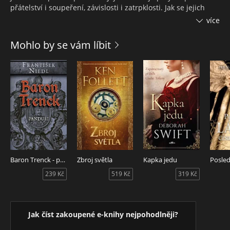
přátelství i soupeření, závislosti i zatrpklosti. Jak se jejich
životy dramaticky mění, obě ženy zjišťují, že jejich osudy
více
nemají v rukou pouze muži, ale jsou to především jejich
vlastní volby, které dokážou ničit nejen je samotné, ale i ty,
Mohlo by se vám líbit
na nichž jim záleží. Jane Yang popisuje svět, kde tradice
skrývají hlubokou krutost a kde ženy často bojují nejen proti
nespravedlivému systému, ale i jedna proti druhé. Lotosové
střevíčky jsou ovšem především hlubokým a pozoruhodným
příběhem o odhodlání, odvaze, pravdě i lásce, o hodnotách,
jež mají smysl vždy a všude.
Baron Trenck - panduři
Zbroj světla
Kapka jedu
239 Kč
519 Kč
319 Kč
Jak číst zakoupené e-knihy nejpohodlněji?