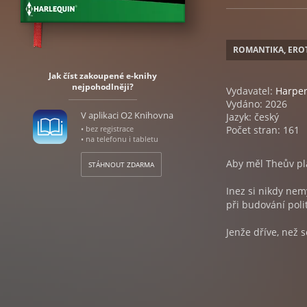
ROMANTIKA, ERO
Jak číst zakoupené e-knihy
nejpohodlněji?
Vydavatel:
Harper
Vydáno: 2026
V aplikaci O2 Knihovna
Jazyk: český
• bez registrace
Počet stran: 161
• na telefonu i tabletu
Aby měl Theův plá
STÁHNOUT ZDARMA
Inez si nikdy nem
při budování poli
Jenže dříve, než 