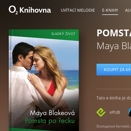
UVÍTACÍ MELODIE
E-KNIHY
AU
POMST
Maya Bl
KOUPIT ZA 69
Tato e-kniha je d
ePUB
Dostupnost formátů zá