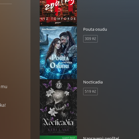
Pouta osudu
309 Kč
Nocticadia
t mu
519 Kč
ka!
Napravený nepřítel