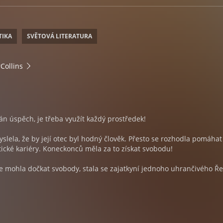
TIKA
SVĚTOVÁ LITERATURA
Collins
n úspěch, je třeba využít každý prostředek!
yslela, že by její otec byl hodný člověk. Přesto se rozhodla pomáha
tické kariéry. Koneckonců měla za to získat svobodu!
se mohla dočkat svobody, stala se zajatkyní jednoho uhrančivého Ře