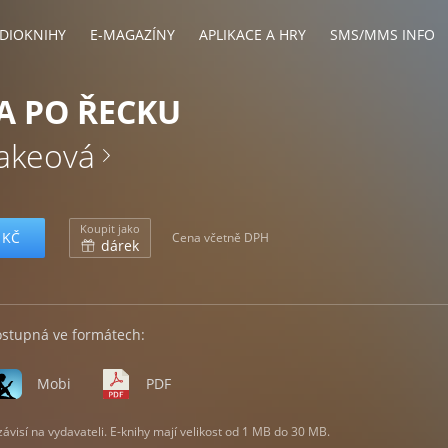
DIOKNIHY
E-MAGAZÍNY
APLIKACE A HRY
SMS/MMS INFO
A PO ŘECKU
akeová
Koupit jako
 KČ
Cena včetně DPH
dárek
ostupná ve formátech:
Mobi
PDF
visí na vydavateli. E-knihy mají velikost od 1 MB do 30 MB.