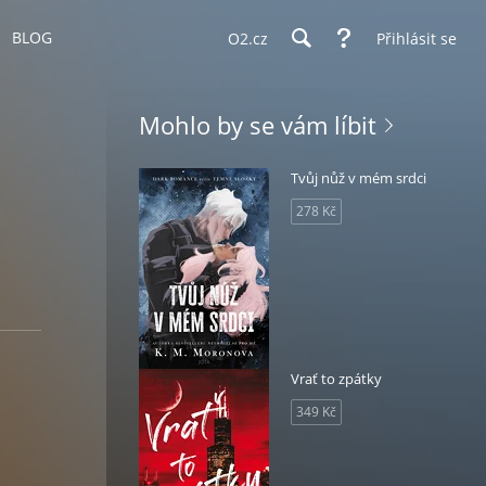
BLOG
O2.cz
Přihlásit se
Mohlo by se vám líbit
Tvůj nůž v mém srdci
278 Kč
Vrať to zpátky
349 Kč