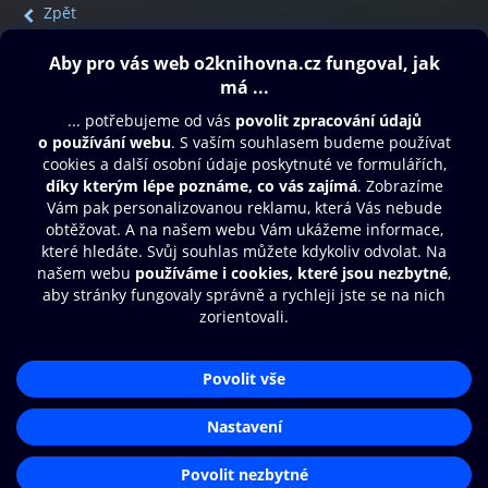
Zpět
Obsah ke stažení
Moje O2 Knihovna
Další zábava
© O2 Czech Republic a.s.
Nákupní řád
Přístupnost
Aplikace O2 Knihovna
Zásady zpracování osobních údajů
Čti a poslouchej své e-knihy a
Cookies
audioknihy rychleji a pohodlněji.
Nastavení cookies