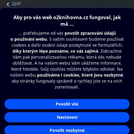
Zpět
Obsah ke stažení
Moje O2 Knihovna
Další zábava
© O2 Czech Republic a.s.
Nákupní řád
Přístupnost
Aplikace O2 Knihovna
Zásady zpracování osobních údajů
Čti a poslouchej své e-knihy a
Cookies
audioknihy rychleji a pohodlněji.
Nastavení cookies