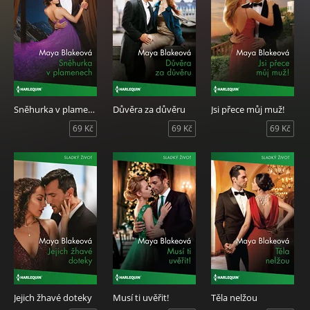
Sněhurka v plamenech
Důvěra za důvěru
Jsi přece můj muž!
69 Kč
69 Kč
69 Kč
Jejich žhavé doteky
Musí ti uvěřit!
Těla nelžou