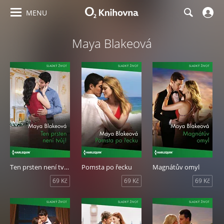
MENU
Maya Blakeová
Ten prsten není tvůj!
Pomsta po řecku
Magnátův omyl
69 Kč
69 Kč
69 Kč