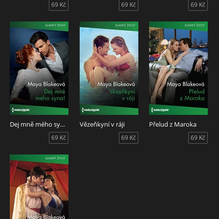
69 Kč
69 Kč
69 Kč
Dej mně mého syna!
Vězeňkyní v ráji
Přelud z Maroka
69 Kč
69 Kč
69 Kč