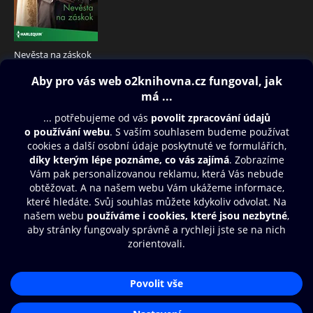
Nevěsta na záskok
69 Kč
Obsah ke stažení
Moje O2 Knihovna
Další zábava
© O2 Czech Republic a.s.
Nákupní řád
Přístupnost
Aplikace O2 Knihovna
Zásady zpracování osobních údajů