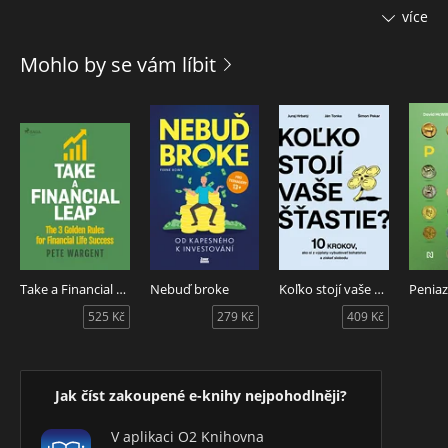
zákonů. Reaguje na široký vějíř odborných otázek z oblasti
více
mzdové a navazující problematiky, které musí každodenně
řešit mzdová účetní a ostatní odborná veřejnost s akcentací
Mohlo by se vám líbit
spektra novelizovaných předpisů a zapracování všech
legislativních změn. Předností knihy je rovněž přehledné a
praktické zpracování dané odborné problematiky s použitím
velkého množství příkladů, tabulek, přehledů a vyplněných
formulářů.
Kniha je určena pro mzdové účetní, ekonomy, personalisty,
podnikatele, manažery, daňové poradce, auditory a je
zároveň nepostradatelným metodickým a praktickým
pomocníkem studentů a účetních praktikantů.
Take a Financial Leap: The 3 golden Rules for Financial Life Success
Nebuď broke
Koľko stojí vaše šťastie?
Penia
525 Kč
279 Kč
409 Kč
Jak číst zakoupené e-knihy nejpohodlněji?
V aplikaci O2 Knihovna