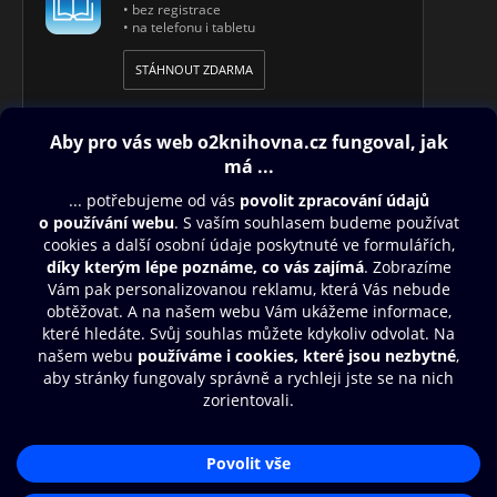
• bez registrace
• na telefonu i tabletu
STÁHNOUT ZDARMA
Obsah ke stažení
Moje O2 Knihovna
Další zábava
© O2 Czech Republic a.s.
Nákupní řád
Přístupnost
Aplikace O2 Knihovna
Zásady zpracování osobních údajů