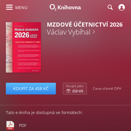
MENU
MZDOVÉ ÚČETNICTVÍ 2026
Václav Vybíhal
Koupit jako
KOUPIT ZA 458 KČ
Cena včetně DPH
dárek
Tato e-kniha je dostupná ve formátech:
PDF