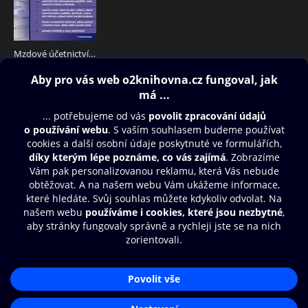
Mzdové účetnictví 2013
382 Kč
Obsah ke stažení
Moje O2 Knihovna
Další zábava
© O2 Czech Republic a.s.
Nákupní řád
Přístupnost
Aplikace O2 Knihovna
Zásady zpracování osobních údajů