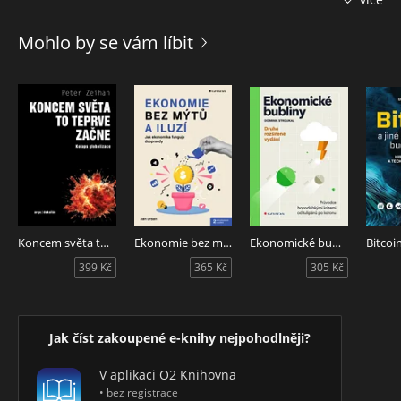
novelizovaných pasáží úplného znění zákona
Hlavní vlastnosti: výrazné rozlišení novel a jejich detailní
Mohlo by se vám líbit
komentáře přímo v textu, orientační prvky, uspořádání a
přehledná grafická úprava zohledňující potřeby přesné
práce s textem, extra široký formát. Publikace s doplňkovým
servisem pro nejnáročnější profesionální uživatele. Pro
studium, školení, rychlé osvojení změn a použití v denní
praxi.
Doplňky a servis: 12x ročně Daňový měsíčník v pdf s
nejnovějšími informacemi o vývoji daňové legislativy,
bonusové e-booky s podrobně komentovanými novelami,
servisní webová stránka DanoveZakony365.cz pro uživatele s
aktuálními texty a podrobnými informacemi k novelám.
Koncem světa to teprve začne
Ekonomie bez mýtů a iluzí - 2. aktualizované vydání
Ekonomické bubliny - druhé rozšířené vydání
399 Kč
365 Kč
305 Kč
Jak číst zakoupené e-knihy nejpohodlněji?
V aplikaci O2 Knihovna
• bez registrace