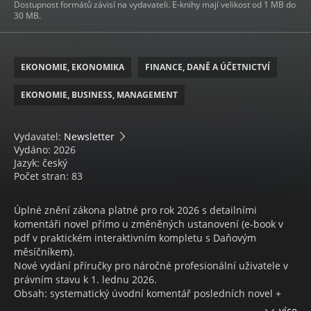
Dostupnost formátů závisí na vydavateli. E-knihy mají velikost od 1 MB do
30 MB.
EKONOMIE, EKONOMIKA
FINANCE, DANĚ A ÚČETNICTVÍ
EKONOMIE, BUSINESS, MANAGEMENT
Vydavatel:
Newsletter
Vydáno: 2026
Jazyk: český
Počet stran: 83
Úplné znění zákona platné pro rok 2026 s detailními
komentáři novel přímo u změněných ustanovení (e-book v
pdf v praktickém interaktivním kompletu s Daňovým
měsíčníkem).
Nové vydání příručky pro náročné profesionální uživatele v
právním stavu k 1. lednu 2026.
Obsah: systematický úvodní komentář posledních novel +
podrobný komentář všech aktuálních změn přímo u
více