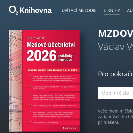
UVÍTACÍ MELODIE
E-KNIHY
AU
MZDOVÉ
Václav V
Pro pokrač
Vaše mobilní čísl
zadání Vašeho te
přihlášení.