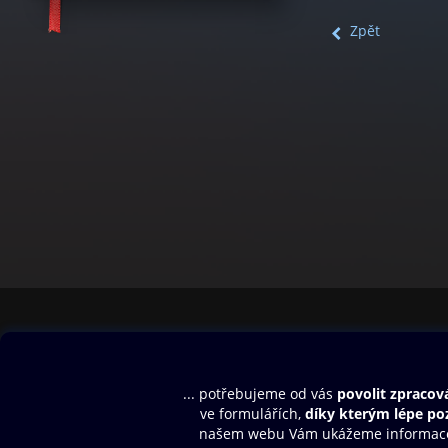
Zpět
Obsah ke stažení
Moje O2 Knih
Uvítací melodie
Přihlásit se
Aplikace a hry
E-knihy
Dárkový poukaz
SMS/MMS Info
Audioknihy
Nápověda
Blog