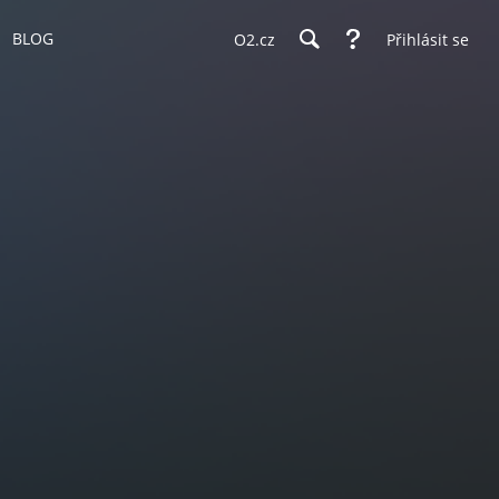
BLOG
O2.cz
Přihlásit se