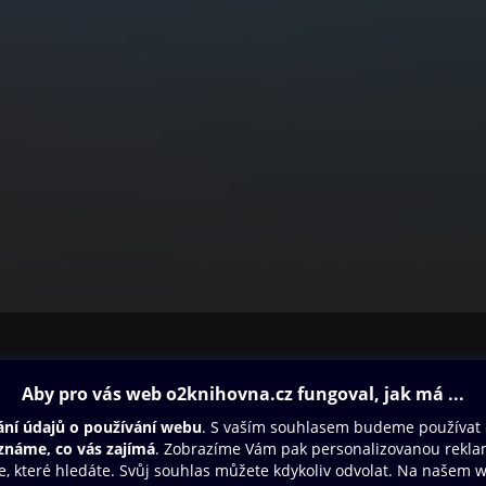
ovna
Další zábava
Oneplay
Oneplay Originály
Sport