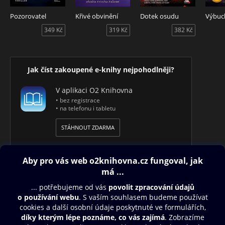
Pozorovatel
Křivé obvinění
Dotek osudu
Výbuc
349 Kč
319 Kč
382 Kč
Jak číst zakoupené e-knihy nejpohodlněji?
V aplikaci O2 Knihovna
• bez registrace
• na telefonu i tabletu
STÁHNOUT ZDARMA
Obsah ke stažení
Moje O2 Knihovna