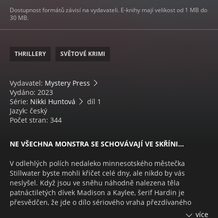
Dostupnost formátů závisí na vydavateli. E-knihy mají velikost od 1 MB do
30 MB.
THRILLERY
SVĚTOVÉ KRIMI
Vydavatel:
Mystery Press
Vydáno: 2023
Série:
Nikki Huntová
díl 1
Jazyk: český
Počet stran: 344
NE VŠECHNA MONSTRA SE SCHOVÁVAJÍ VE SKŘÍNI…
V odlehlých polích nedaleko minnesotského městečka
Stillwater byste mohli křičet celé dny, ale nikdo by vás
neslyšel. Když jsou ve sněhu náhodně nalezena těla
patnáctiletých dívek Madison a Kaylee, šerif Hardin je
přesvědčen, že jde o dílo sériového vraha přezdívaného
Mráz. Agentka FBI Nikki Huntová však nepochybuje, že za
více