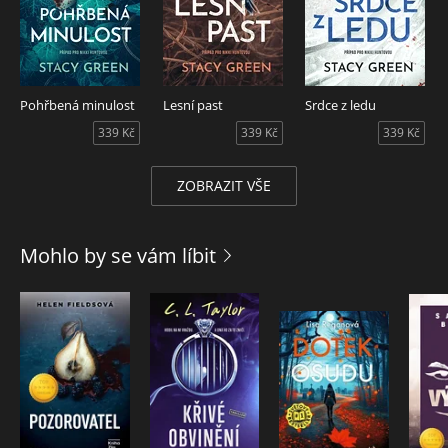
Pohřbená minulost
Lesní past
Srdce z ledu
339 Kč
339 Kč
339 Kč
ZOBRAZIT VŠE
Mohlo by se vám líbit