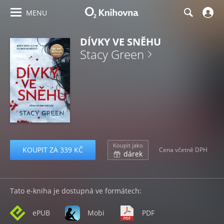
MENU
DÍVKY VE SNĚHU
Stacy Green
Koupit jako
KOUPIT ZA 339 KČ
Cena včetně DPH
dárek
Tato e-kniha je dostupná ve formátech:
ePUB
Mobi
PDF