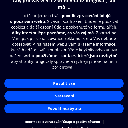
Obsah ke stažení
Moje O2 Knihovna
Další zábava
© O2 Czech Republic a.s.
Nákupní řád
Přístupnost
Aplikace O2 Knihovna
Zásady zpracování osobních údajů
Čti a poslouchej své e-knihy a
Cookies
audioknihy rychleji a pohodlněji.
Nastavení cookies
STÁHNOUT