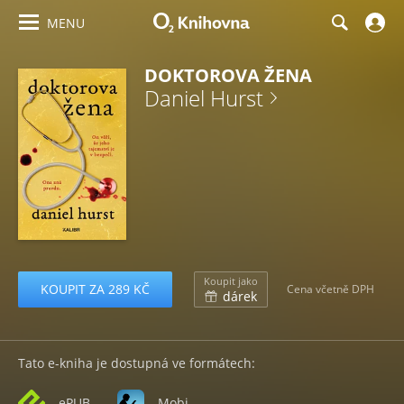
MENU
DOKTOROVA ŽENA
Daniel Hurst
Koupit jako
KOUPIT ZA 289 KČ
Cena včetně DPH
dárek
Tato e-kniha je dostupná ve formátech:
ePUB
Mobi