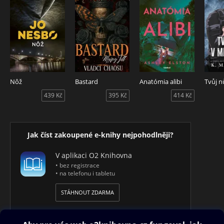
Nôž
Bastard
Anatómia alibi
439 Kč
395 Kč
414 Kč
Jak číst zakoupené e-knihy nejpohodlněji?
V aplikaci O2 Knihovna
• bez registrace
• na telefonu i tabletu
STÁHNOUT ZDARMA