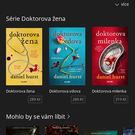
své práci, k tomu, aby si zahrával s lidskými životy a dosáhl
více
přesně toho, co chce – bez ohledu na to, komu to ublíží.
Jenže mě podcenil. V tomhle velkém, osamělém domě jsem
Série Doktorova žena
měla spoustu času přemýšlet o všech jeho chybách.
Doktorova žena
Doktorova vdova
Doktorova milenka
289 Kč
289 Kč
319 Kč
Mohlo by se vám líbit