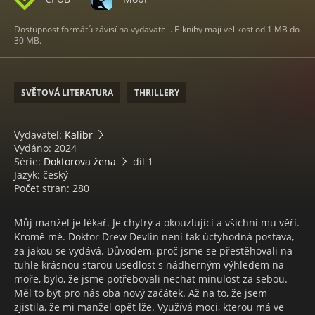
Dostupnost formátů závisí na vydavateli. E-knihy mají velikost od 1 MB do
30 MB.
SVĚTOVÁ LITERATURA
THRILLERY
Vydavatel:
Kalibr
Vydáno: 2024
Série:
Doktorova žena
díl 1
Jazyk: český
Počet stran: 280
Můj manžel je lékař. Je chytrý a okouzlující a všichni mu věří.
Kromě mě. Doktor Drew Devlin není tak úctyhodná postava,
za jakou se vydává. Důvodem, proč jsme se přestěhovali na
tuhle krásnou starou usedlost s nádherným výhledem na
moře, bylo, že jsme potřebovali nechat minulost za sebou.
Měl to být pro nás oba nový začátek. Až na to, že jsem
zjistila, že mi manžel opět lže. Využívá moci, kterou má ve