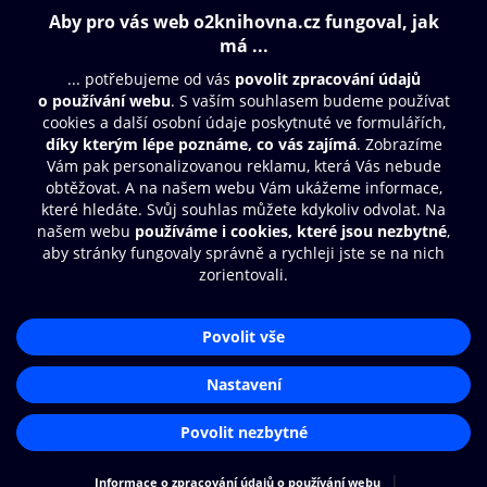
339 Kč
Obsah ke stažení
Moje O2 Knihovna
Další zábava
© O2 Czech Republic a.s.
Nákupní řád
Přístupnost
Aplikace O2 Knihovna
Zásady zpracování osobních údajů
Čti a poslouchej své e-knihy a
Cookies
audioknihy rychleji a pohodlněji.
Nastavení cookies
STÁHNOUT