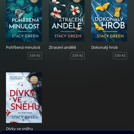
Pohřbená minulost
Ztracení andělé
Dokonalý hrob
339 Kč
339 Kč
339 Kč
Dívky ve sněhu