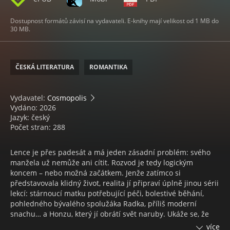
Dostupnost formátů závisí na vydavateli. E-knihy mají velikost od 1 MB do
30 MB.
ČESKÁ LITERATURA
ROMANTIKA
Vydavatel:
Cosmopolis
Vydáno: 2026
Jazyk: český
Počet stran: 288
Lence je přes padesát a má jeden zásadní problém: svého
manžela už nemůže ani cítit. Rozvod je tedy logickým
koncem – nebo možná začátkem. Jenže zatímco si
představovala klidný život, realita jí připraví úplně jinou sérii
lekcí: stárnoucí matku potřebující péči, bolestivé běhání,
pohledného bývalého spolužáka Radka, příliš moderní
snachu… a Honzu, který jí obrátí svět naruby. Ukáže se, že
nový život nezačíná tehdy, když člověk podepíše rozvodové
více