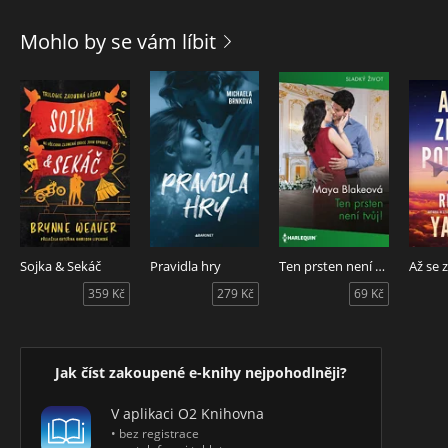
papíry, ale až když se přestane bát. Lenka zjišťuje, že život
po padesátce není poslední kapitolou, ale spíš jen novou
Mohlo by se vám líbit
startovní čárou. A někdy stojí za to rozběhnout se, i když
nohy protestují.
Sojka & Sekáč
Pravidla hry
Ten prsten není tvůj!
359 Kč
279 Kč
69 Kč
Jak číst zakoupené e-knihy nejpohodlněji?
V aplikaci O2 Knihovna
• bez registrace