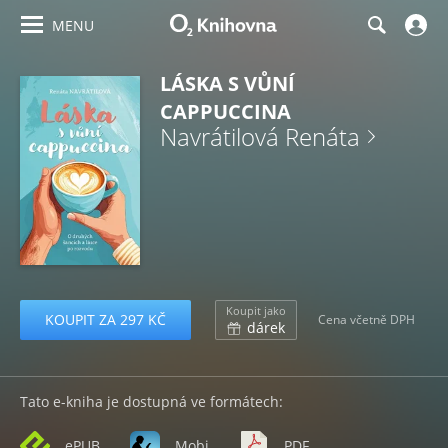
MENU
LÁSKA S VŮNÍ
CAPPUCCINA
Navrátilová Renáta
Koupit jako
KOUPIT ZA 297 KČ
Cena včetně DPH
dárek
Tato e-kniha je dostupná ve formátech:
ePUB
Mobi
PDF