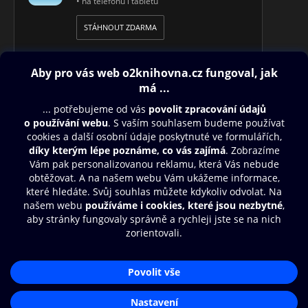
• na telefonu i tabletu
STÁHNOUT ZDARMA
Obsah ke stažení
Moje O2 Knihovna
Další zábava
© O2 Czech Republic a.s.
Nákupní řád
Přístupnost
Aplikace O2 Knihovna
Zásady zpracování osobních údajů
Čti a poslouchej své e-knihy a
Cookies