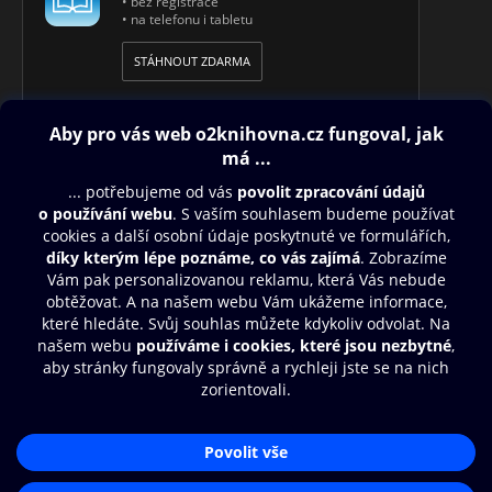
• bez registrace
• na telefonu i tabletu
STÁHNOUT ZDARMA
Obsah ke stažení
Moje O2 Knihovna
Další zábava
© O2 Czech Republic a.s.
Nákupní řád
Přístupnost
Aplikace O2 Knihovna
Zásady zpracování osobních údajů