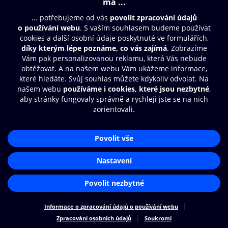
Moje O2 Knihovna
Další zábava
© O2 Czech Republic a.s.
Nákupní řád
Přístupnost
Zásady zpracování osobních údajů
Cookies
Aplikace O2 Knihovna
Nastavení cookies
Čti a poslouchej své e-knihy a
audioknihy rychleji a pohodlněji.
STÁHNOUT