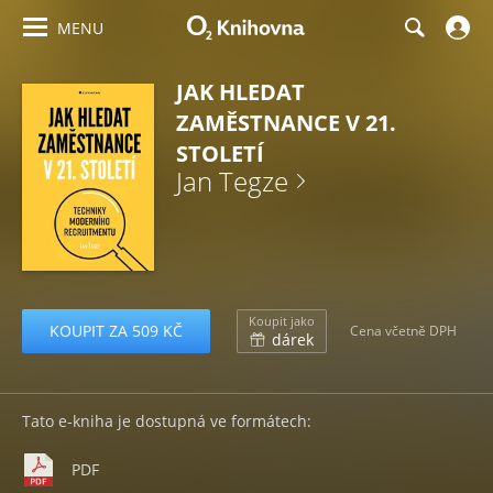
MENU
JAK HLEDAT
ZAMĚSTNANCE V 21.
STOLETÍ
Jan Tegze
Koupit jako
KOUPIT ZA 509 KČ
Cena včetně DPH
dárek
Tato e-kniha je dostupná ve formátech:
PDF