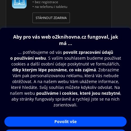
• bez registrace
• na telefonu i tabletu
STÁHNOUT ZDARMA
Obsah ke stažení
Moje O2 Knihovna
Další zábava
© O2 Czech Republic a.s.
Nákupní řád
Přístupnost
Aplikace O2 Knihovna
Zásady zpracování osobních údajů