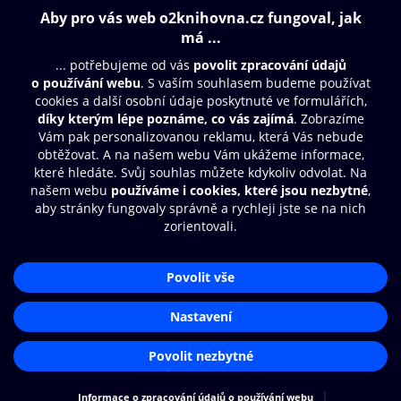
109 Kč
189 Kč
Obsah ke stažení
Moje O2 Knihovna
Další zábava
© O2 Czech Republic a.s.
Nákupní řád
Přístupnost
Aplikace O2 Knihovna
Zásady zpracování osobních údajů
Čti a poslouchej své e-knihy a
Cookies
audioknihy rychleji a pohodlněji.
Nastavení cookies
STÁHNOUT