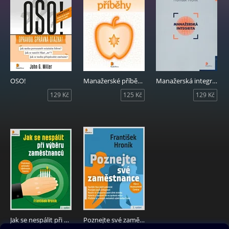
OSO!
Manažerské příběhy
Manažerská integrita
129 Kč
125 Kč
129 Kč
Jak se nespálit při výběru zaměstnanců
Poznejte své zaměstnance - Vše o Assessment Centre