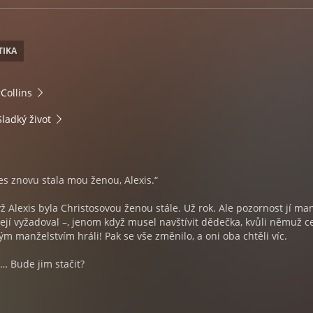
TIKA
Collins
ladký život
ses znovu stala mou ženou, Alexis.“
yž Alexis byla Christosovou ženou stále. Už rok. Ale pozornost jí ma
 její vyžadoval –, jenom když musel navštívit dědečka, kvůli němuž c
ým manželstvím hráli! Pak se vše změnilo, a oni oba chtěli víc.
… Bude jim stačit?