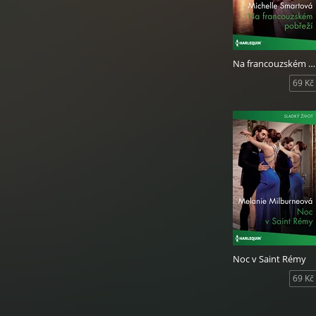
Na francouzském pobřeží
69 Kč
Noc v Saint Rémy
69 Kč