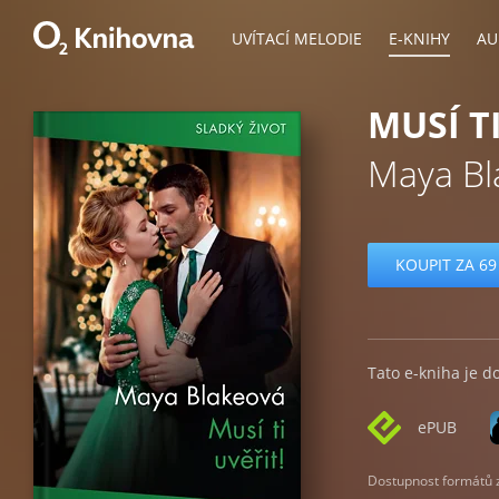
UVÍTACÍ MELODIE
E-KNIHY
AU
MUSÍ TI
Maya Bl
KOUPIT ZA 69
Tato e-kniha je d
ePUB
Dostupnost formátů zá