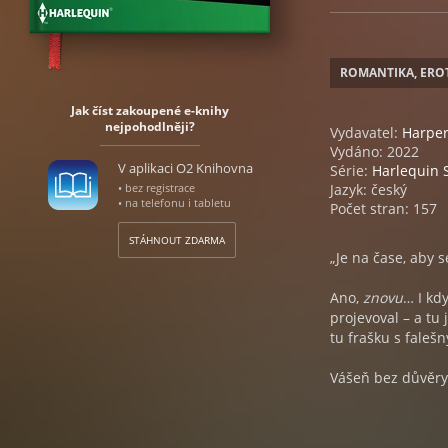
ROMANTIKA, ERO
Jak číst zakoupené e-knihy
nejpohodlněji?
Vydavatel:
Harper
Vydáno: 2022
V aplikaci O2 Knihovna
Série:
Harlequin S
• bez registrace
Jazyk: český
• na telefonu i tabletu
Počet stran: 157
STÁHNOUT ZDARMA
„Je na čase, aby 
Ano,
znovu
… I kd
projevoval – a tu
tu frašku s falešn
Vášeň bez důvěry