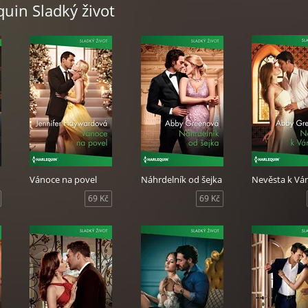
quin Sladký život
Vánoce na povel
Náhrdelník od šejka
Nevěsta k V
69 Kč
69 Kč