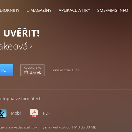
DIOKNIHY
E-MAGAZÍNY
APLIKACE A HRY
SMS/MMS INFO
 UVĚŘIT!
akeová
Koupit jako
 KČ
Cena včetně DPH
dárek
ostupná ve formátech:
Mobi
PDF
visí na vydavateli. E-knihy mají velikost od 1 MB do 30 MB.