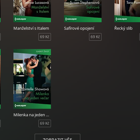
Manželství s Italem
Safírové opojení
Řecký slib
69 Kč
69 Kč
Milenka na jeden večer
69 Kč
ZOBRAZIT VŠE