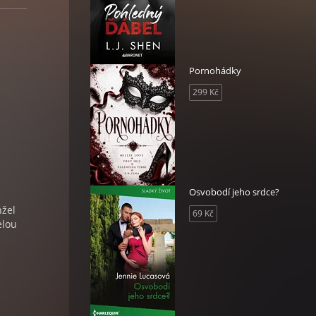
Pornohádky
299 Kč
Osvobodí jeho srdce?
nžel
69 Kč
elou