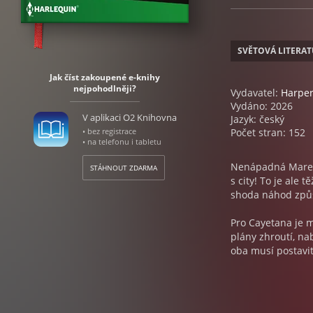
SVĚTOVÁ LITERA
Jak číst zakoupené e-knihy
nejpohodlněji?
Vydavatel:
Harper
Vydáno: 2026
V aplikaci O2 Knihovna
Jazyk: český
• bez registrace
Počet stran: 152
• na telefonu i tabletu
Nenápadná Mareka
STÁHNOUT ZDARMA
s city! To je ale
shoda náhod způs
Pro Cayetana je m
plány zhroutí, n
oba musí postavit