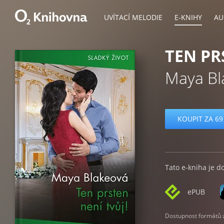
UVÍTACÍ MELODIE
E-KNIHY
AU
TEN PR
Maya Bl
KOUPIT ZA 69
Tato e-kniha je d
ePUB
Dostupnost formátů zá