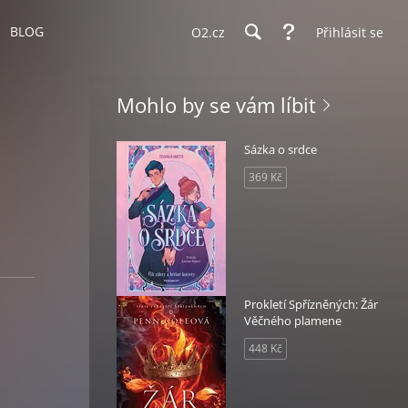
BLOG
O2.cz
Přihlásit se
Mohlo by se vám líbit
Sázka o srdce
369 Kč
Prokletí Spřízněných: Žár
Věčného plamene
448 Kč