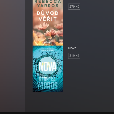
279 Kč
Nova
319 Kč