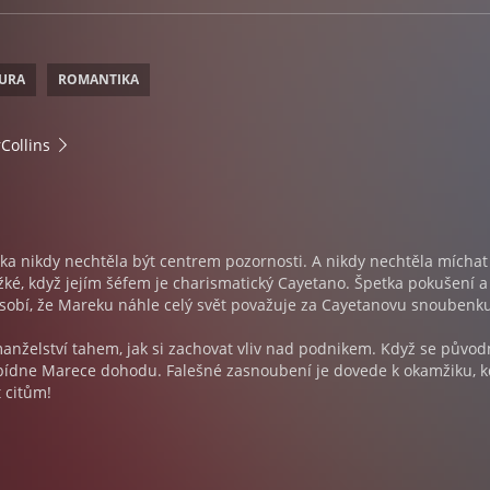
TURA
ROMANTIKA
Collins
 nikdy nechtěla být centrem pozornosti. A nikdy nechtěla míchat
 těžké, když jejím šéfem je charismatický Cayetano. Špetka pokušení a
obí, že Mareku náhle celý svět považuje za Cayetanovu snoubenku
anželství tahem, jak si zachovat vliv nad podnikem. Když se původ
abídne Marece dohodu. Falešné zasnoubení je dovede k okamžiku, k
 citům!