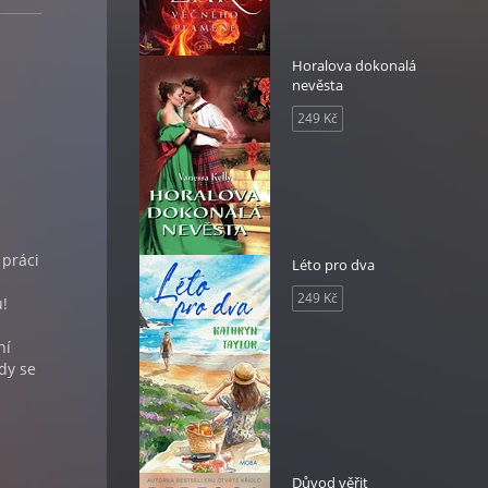
Horalova dokonalá
nevěsta
249 Kč
 práci
Léto pro dva
249 Kč
!
ní
dy se
Důvod věřit