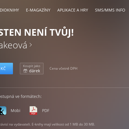
DIOKNIHY
E-MAGAZÍNY
APLIKACE A HRY
SMS/MMS INFO
STEN NENÍ TVŮJ!
akeová
Koupit jako
 KČ
Cena včetně DPH
dárek
ostupná ve formátech:
Mobi
PDF
visí na vydavateli. E-knihy mají velikost od 1 MB do 30 MB.