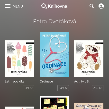
MENU
Petra Dvořáková
Letní povídky
Ordinace
Ach, ty děti
319 Kč
349 Kč
289 Kč