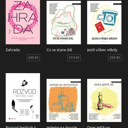
Zahrada
Co se stane dál
Jestli vůbec někdy
249 Kč
219 Kč
259 Kč
Rozvod šestkrát jinak
Jedeme na dovolenou
Dnes ještě ne