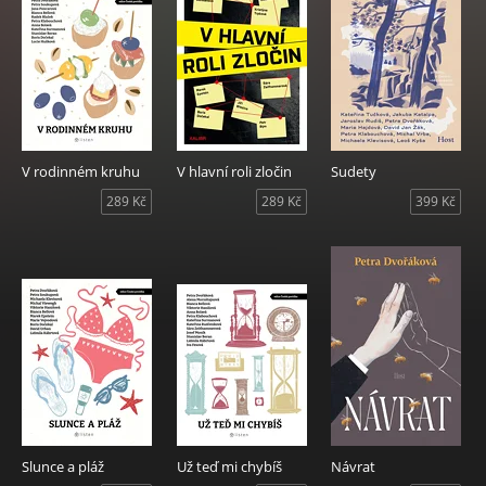
V rodinném kruhu
V hlavní roli zločin
Sudety
289 Kč
289 Kč
399 Kč
Slunce a pláž
Už teď mi chybíš
Návrat