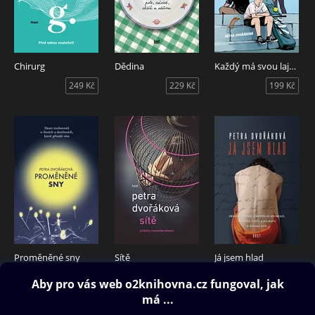
Chirurg
Dědina
Každý má svou lajnu
249 Kč
229 Kč
199 Kč
Proměněné sny
Sítě
Já jsem hlad
169 Kč
199 Kč
169 Kč