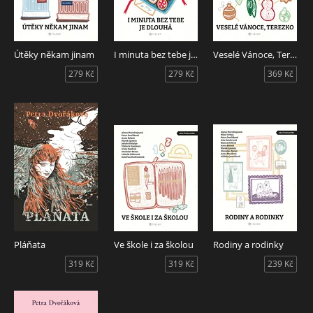
Útěky někam jinam
I minuta bez tebe je dlouhá
Veselé Vánoce, Terezko
279 Kč
279 Kč
369 Kč
Pláňata
Ve škole i za školou
Rodiny a rodinky
319 Kč
319 Kč
239 Kč