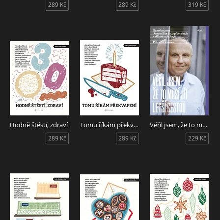
289 Kč
289 Kč
319 Kč
Hodně štěstí, zdraví
Tomu říkám překvapení
Věřil jsem, že to musí jít lepší cestou
289 Kč
289 Kč
229 Kč