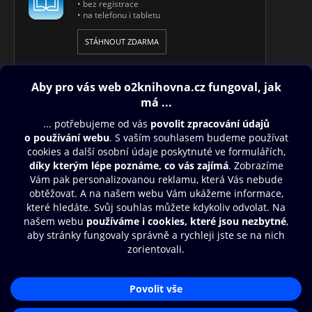
• bez registrace
• na telefonu i tabletu
STÁHNOUT ZDARMA
Obsah ke stažení
Moje O2 Knihovna
Další zábava
© O2 Czech Republic a.s.
Nákupní řád
Přístupnost
Aplikace O2 Knihovna
Zásady zpracování osobních údajů