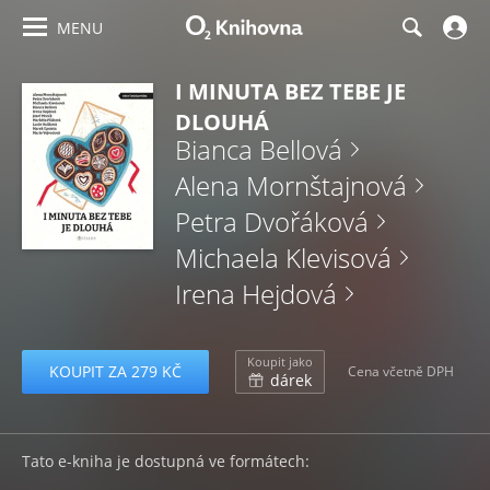
MENU
I MINUTA BEZ TEBE JE
DLOUHÁ
Bianca Bellová
Alena Mornštajnová
Petra Dvořáková
Michaela Klevisová
Irena Hejdová
Koupit jako
KOUPIT ZA 279 KČ
Cena včetně DPH
dárek
Tato e-kniha je dostupná ve formátech: