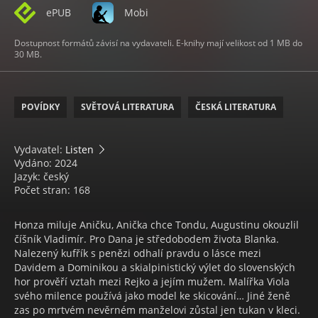
ePUB
Mobi
Dostupnost formátů závisí na vydavateli. E-knihy mají velikost od 1 MB do
30 MB.
POVÍDKY
SVĚTOVÁ LITERATURA
ČESKÁ LITERATURA
Vydavatel:
Listen
Vydáno: 2024
Jazyk: český
Počet stran: 168
Honza miluje Aničku, Anička chce Tondu, Augustinu okouzlil
číšník Vladimír. Pro Dana je středobodem života Blanka.
Nalezený kufřík s penězi odhalí pravdu o lásce mezi
Davidem a Dominikou a skialpinistický výlet do slovenských
hor prověří vztah mezi Rejko a jejím mužem. Malířka Viola
svého milence používá jako model ke skicování… Jiné ženě
zas po mrtvém nevěrném manželovi zůstal jen tukan v kleci.