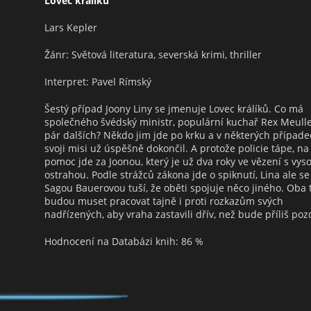
Lovec králíků
Lars Kepler
Žánr: Světová literatura, severská krimi, thriller
Interpret: Pavel Rímský
Šestý případ Joony Liny se jmenuje Lovec králíků. Co má
společného švédský ministr, populární kuchař Rex Meulle
pár dalších? Někdo jim jde po krku a v některých případ
svoji misi už úspěšně dokončil. A protože policie tápe, na
pomoc jde za Joonou, který je už dva roky ve vězení s vys
ostrahou. Podle strážců zákona jde o spiknutí, Lina ale se
Sagou Bauerovou tuší, že oběti spojuje něco jiného. Oba 
budou muset pracovat tajně i proti rozkazům svých
nadřízených, aby vraha zastavili dřív, než bude příliš poz
Hodnocení na Databázi knih: 86 %