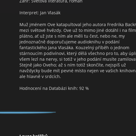
Žánr: Světová literatura, román
Interpret: Jan Vlasák
Muž jménem Ove katapultoval jeho autora Fredrika Bac
mezi světové hvězdy. Ove už to mimo jiné dotáhl i na fil
plátno, ať už jste s ním ale měli tu čest, nebo ne, my
jednoznačně doporučujeme audioknihu v podání
fantastického Jana Vlasáka. Kouzelný příběh o jednom
stárnoucím podivínovi, který dělá všechno pro to, aby úp
všem lezl na nervy, si totiž v jeho podání musíte zamilova
Stejně jako Oveho; až s ním totiž skončíte, nejspíš už
navždycky bude mít pevné místo nejen ve vašich knihovn
ale hlavně v srdcích.
Hodnocení na Databázi knih: 92 %