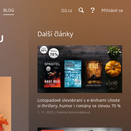
BLOG
O2.cz
Přihlásit se
Další články
U
Listopadové slevobraní s e-knihami Ulovte
si thrillery, humor i romány se slevou 70 %
1. 11. 2023 | Patricie Kolohnátková