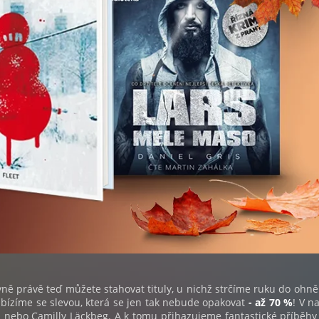
vně právě teď můžete stahovat tituly, u nichž strčíme ruku do ohně 
abízíme se slevou, která se jen tak nebude opakovat
- až 70 %
! V n
s nebo Camilly Läckbeg. A k tomu přihazujeme fantastické příběhy