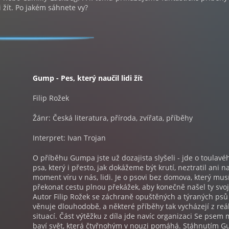
 žít. Po jakém sáhnete vy?
Gump - Pes, který naučil lidi žít
Filip Rožek
Žánr: Česká literatura, příroda, zvířata, příběhy
Interpret: Ivan Trojan
O příběhu Gumpa jste už dozajista slyšeli - jde o toulavé
psa, který i přesto, jak dokážeme být krutí, neztratil ani n
moment víru v nás, lidi. Je o psovi bez domova, který mus
překonat cestu plnou překážek, aby konečně našel ty svoje
Autor Filip Rožek se záchraně opuštěných a týraných psů
věnuje dlouhodobě, a některé příběhy tak vycházejí z reá
situací. Část výtěžku z díla jde navíc organizaci Se psem
baví svět, která čtyřnohým v nouzi pomáhá. Stáhnutím 