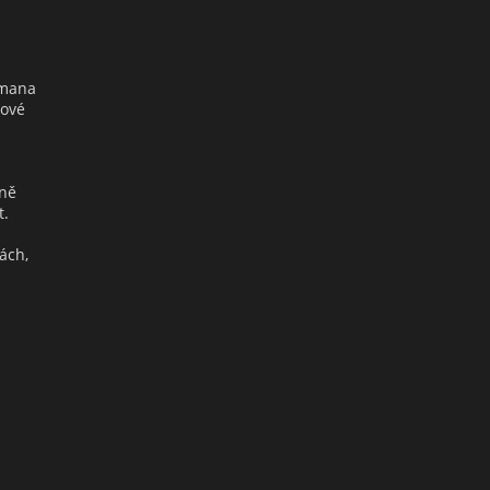
kmana
mové
lně
t.
ách,