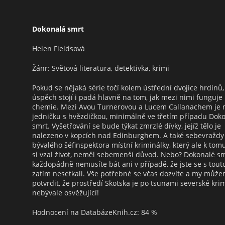
Dokonalá smrt
Helen Fieldsová
Žánr: Světová literatura, detektivka, krimi
Pokud se nějaká série točí kolem ústřední dvojice hrdinů, 
úspěch stojí i padá hlavně na tom, jak mezi nimi funguje
chemie. Mezi Avou Turnerovou a Lucem Callanachem je 
jedničku s hvězdičkou, minimálně ve třetím případu Dok
smrt. Vyšetřování se bude týkat zmrzlé dívky, jejíž tělo je
nalezeno v kopcích nad Edinburghem. A také sebevraždy
bývalého šéfinspektora místní kriminálky, který ale k tom
si vzal život, neměl sebemenší důvod. Nebo? Dokonalé sm
každopádně nemusíte bát ani v případě, že jste se s touto
zatím nesetkali. Vše potřebné se včas dozvíte a my můž
potvrdit, že prostředí Skotska je po tsunami severské kri
nebývale osvěžující!
Hodnocení na DatabázeKnih.cz: 84 %