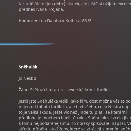
tak uděláte nejen dobrý skutek, ale ještě si užijete excele
přednes Ivana Trojana.
Hodnocení na DatabázeKnih.cz: 86 %
Sněhulák
Jo Nesbø
Žánr: Světová literatura, severská krimi, thriller
Jestli jste Sněhuláka viděli jako film, dost možná vás to od
nejen od tohoto thrilleru, ale i od všeho, co Jo Nesbø naps
to je velká škoda. Ještě víc než jinde tu platí, že literární
předloha je mnohem lepší. Co víc - Sněhulák se zcela jist
k tomu nejpodařenějšímu, co norský spisovatel napsal. V
středu příběhu stojí ženy, které se ztrácejí s prvním sně