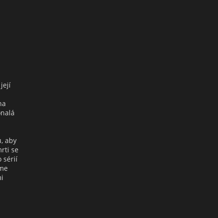
její
na
onalá
u, aby
rti se
 sérií
eme
mi