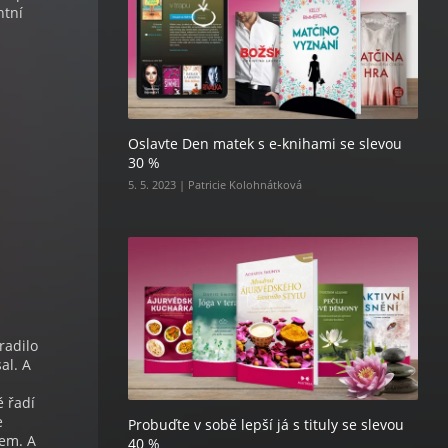
ntní
Oslavte Den matek s e-knihami se slevou
30 %
5. 5. 2023 | Patricie Kolohnátková
radilo
al. A
ě řadí
e
Probuďte v sobě lepší já s tituly se slevou
hem. A
40 %