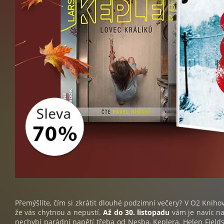
Přemýšlíte, čím si zkrátit dlouhé podzimní večery? V O2 Kniho
že vás chytnou a nepustí.
Až do 30. listopadu
vám je navíc n
nechybí parádní napětí třeba od Nesba, Keplera, Helen Field