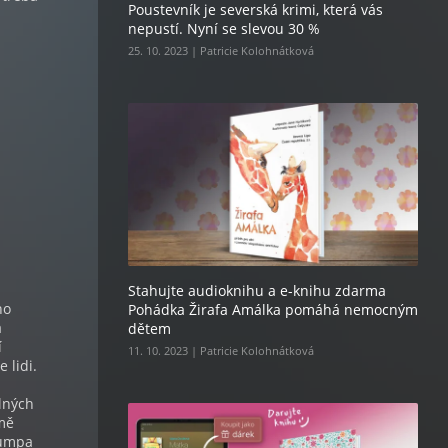
Poustevník je severská krimi, která vás
nepustí. Nyní se slevou 30 %
25. 10. 2023 | Patricie Kolohnátková
Stahujte audioknihu a e-knihu zdarma
ho
Pohádka Žirafa Amálka pomáhá nemocným
a
dětem
í
11. 10. 2023 | Patricie Kolohnátková
 lidi.
lných
 mě
Gumpa