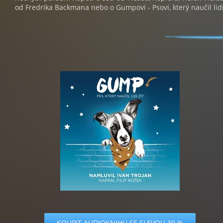
od Fredrika Backmana nebo o Gumpovi - Psovi, který naučil lidi
KOUPIT AUDIOKNIHU SE SLEVOU 30 %