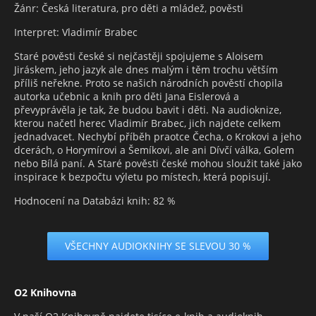
Žánr: Česká literatura, pro děti a mládež, pověsti
Interpret: Vladimír Brabec
Staré pověsti české si nejčastěji spojujeme s Aloisem
Jiráskem, jeho jazyk ale dnes malým i těm trochu větším
příliš neřekne. Proto se našich národních pověstí chopila
autorka učebnic a knih pro děti Jana Eislerová a
převyprávěla je tak, že budou bavit i děti. Na audioknize,
kterou načetl herec Vladimír Brabec, jich najdete celkem
jednadvacet. Nechybí příběh praotce Čecha, o Krokovi a jeho
dcerách, o Horymírovi a Šemíkovi, ale ani Dívčí válka, Golem
nebo Bílá paní. A Staré pověsti české mohou sloužit také jako
inspirace k bezpočtu výletu po místech, která popisují.
Hodnocení na Databázi knih: 82 %
VŠECHNY AUDIOKNIHY SE SLEVOU 30 %
O2 Knihovna