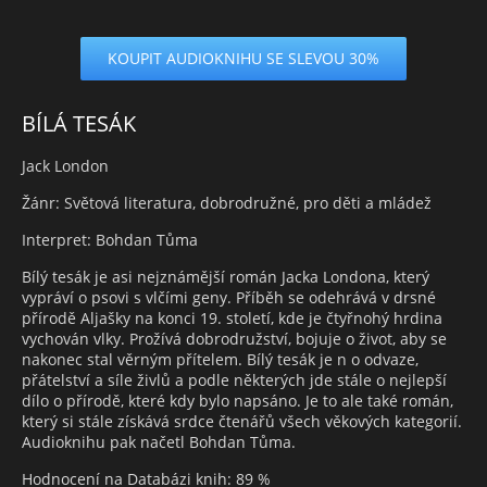
KOUPIT AUDIOKNIHU SE SLEVOU 30%
BÍLÁ TESÁK
Jack London
Žánr: Světová literatura, dobrodružné, pro děti a mládež
Interpret: Bohdan Tůma
Bílý tesák je asi nejznámější román Jacka Londona, který
vypráví o psovi s vlčími geny. Příběh se odehrává v drsné
přírodě Aljašky na konci 19. století, kde je čtyřnohý hrdina
vychován vlky. Prožívá dobrodružství, bojuje o život, aby se
nakonec stal věrným přítelem. Bílý tesák je n o odvaze,
přátelství a síle živlů a podle některých jde stále o nejlepší
dílo o přírodě, které kdy bylo napsáno. Je to ale také román,
který si stále získává srdce čtenářů všech věkových kategorií.
Audioknihu pak načetl Bohdan Tůma.
Hodnocení na Databázi knih: 89 %