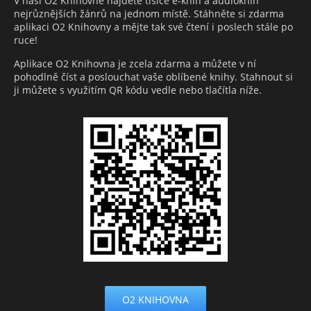
V naší O2 Knihovně najdete tisíce e-knih a audioknih
nejrůznějších žánrů na jednom místě. Stáhněte si zdarma
aplikaci O2 Knihovny a mějte tak své čtení i poslech stále po
ruce!
Aplikace O2 Knihovna je zcela zdarma a můžete v ní
pohodlně číst a poslouchat vaše oblíbené knihy. Stahnout si
ji můžete s využitím QR kódu vedle nebo tlačítla níže.
O2 KNIHOVNA