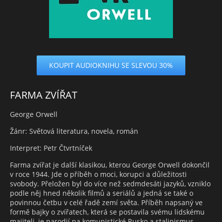
KOUPIT AUDIOKNIHU SE SLEVOU 30%
FARMA ZVÍŘAT
George Orwell
Žánr: Světová literatura, novela, román
Interpret: Petr Čtvrtníček
Farma zvířat je další klasikou, kterou George Orwell dokončil
v roce 1944. Jde o příběh o moci, korupci a důležitosti
svobody. Přeložen byl do více než sedmdesáti jazyků, vzniklo
podle něj hned několik filmů a seriálů a jedná se také o
povinnou četbu v celé řadě zemí světa. Příběh napsaný ve
formě bajky o zvířatech, která se postavila svému lidskému
majiteli, je parodií na komunistické Rusko a stalinismus.