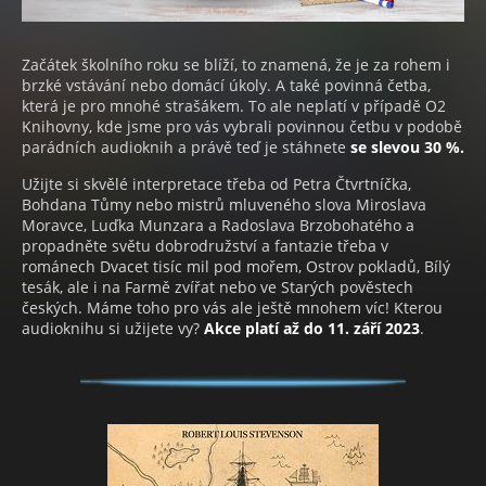
Začátek školního roku se blíží, to znamená, že je za rohem i
brzké vstávání nebo domácí úkoly. A také povinná četba,
která je pro mnohé strašákem. To ale neplatí v případě O2
Knihovny, kde jsme pro vás vybrali povinnou četbu v podobě
parádních audioknih a právě teď je stáhnete
se slevou 30 %.
Užijte si skvělé interpretace třeba od Petra Čtvrtníčka,
Bohdana Tůmy nebo mistrů mluveného slova Miroslava
Moravce, Luďka Munzara a Radoslava Brzobohatého a
propadněte světu dobrodružství a fantazie třeba v
románech Dvacet tisíc mil pod mořem, Ostrov pokladů, Bílý
tesák, ale i na Farmě zvířat nebo ve Starých pověstech
českých. Máme toho pro vás ale ještě mnohem víc! Kterou
audioknihu si užijete vy?
Akce platí až do 11. září 2023
.