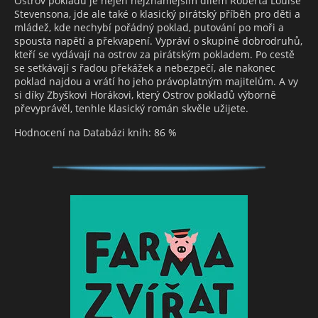
Ostrov pokladů je nejen nejznámějším dílem Roberta Louise
Stevensona, jde ale také o klasický pirátský příběh pro děti a
mládež, kde nechybí pořádný poklad, putování po moři a
spousta napětí a překvapení. Vypráví o skupině dobrodruhů,
kteří se vydávají na ostrov za pirátským pokladem. Po cestě
se setkávají s řadou překážek a nebezpečí, ale nakonec
poklad najdou a vrátí ho jeho právoplatným majitelům. A vy
si díky Zbyškovi Horákovi, který Ostrov pokladů výborně
převyprávěl, tenhle klasický román skvěle užijete.
Hodnocení na Databázi knih: 86 %