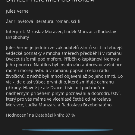
Jules Verne
Žánr: Světová literatura, román, sci-fi
Interpret: Miroslav Moravec, Luděk Munzar a Radoslav
Brzobohatý
Jules Verne je jedním ze zakladatelů žánrů sci-fi a tehdejší
vědecké poznatky v mnoha směrech předběhl i v románu
Dvacet tisíc mil pod mořem. Příběh o kapitánovi Nemo a
jeho ponorce Nautilus byl inspirován autorovou vášní pro
moře i mořeplavbu a v románu popsal i celou řadu
živočichů, z nichž byli mnozí objeveni až po jeho smrti. Co
víc - jde o asi vůbec první dílo, které zmiňuje ochranu
přírody. Hlavně je ale Dvacet tisíc mil pod mořem
nádherným příběhem plným poznávání a dobrodružství,
který pro vás máme ve vícehlasé četbě od Miroslava
Moravce, Luďka Munzara a Radoslava Brzobohatého.
Hodnocení na Databázi knih: 87 %