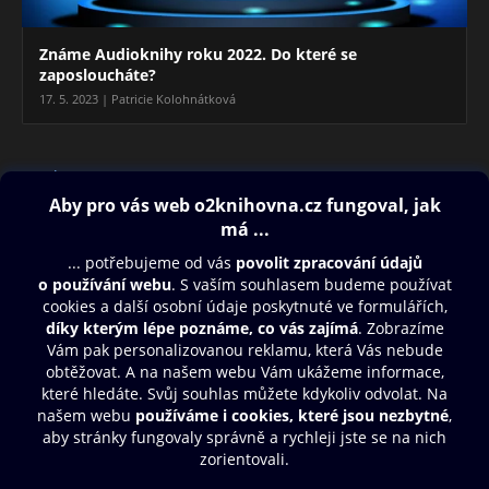
Známe Audioknihy roku 2022. Do které se
zaposloucháte?
17. 5. 2023 | Patricie Kolohnátková
Blog
Obsah ke stažení
Moje O2 Knihovna
Další zábava
© O2 Czech Republic a.s.
Nákupní řád