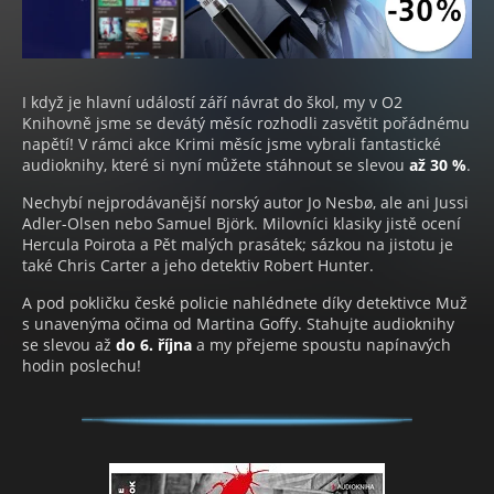
I když je hlavní událostí září návrat do škol, my v O2
Knihovně jsme se devátý měsíc rozhodli zasvětit pořádnému
napětí! V rámci akce Krimi měsíc jsme vybrali fantastické
audioknihy, které si nyní můžete stáhnout se slevou
až 30 %
.
Nechybí nejprodávanější norský autor Jo Nesbø, ale ani Jussi
Adler-Olsen nebo Samuel Björk. Milovníci klasiky jistě ocení
Hercula Poirota a Pět malých prasátek; sázkou na jistotu je
také Chris Carter a jeho detektiv Robert Hunter.
A pod pokličku české policie nahlédnete díky detektivce Muž
s unavenýma očima od Martina Goffy. Stahujte audioknihy
se slevou až
do 6. října
a my přejeme spoustu napínavých
hodin poslechu!