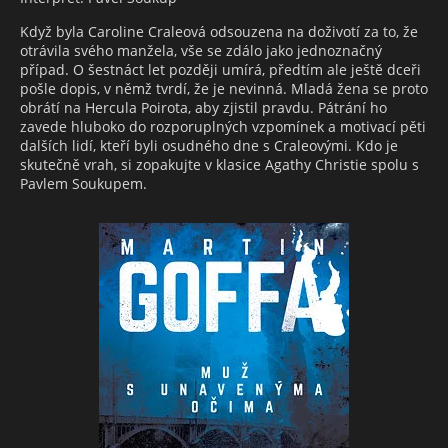
Když byla Caroline Craleová odsouzena na doživotí za to, že
otrávila svého manžela, vše se zdálo jako jednoznačný
případ. O šestnáct let později umírá, předtím ale ještě dceři
pošle dopis, v němž tvrdí, že je nevinná. Mladá žena se proto
obrátí na Hercula Poirota, aby zjistil pravdu. Pátrání ho
zavede hluboko do rozporuplných vzpomínek a motivací pěti
dalších lidí, kteří byli osudného dne s Craleovými. Kdo je
skutečně vrah, si zopakujte v klasice Agathy Christie spolu s
Pavlem Soukupem.