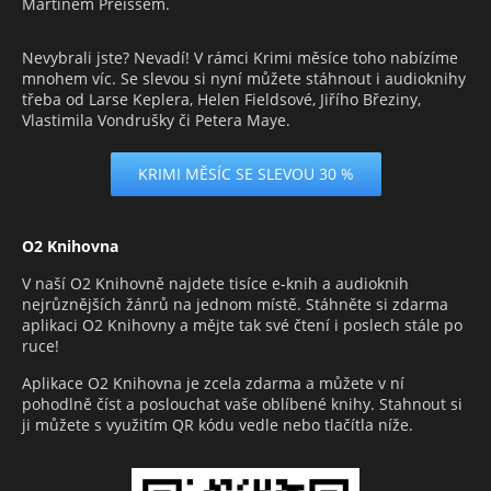
Martinem Preissem.
Nevybrali jste? Nevadí! V rámci Krimi měsíce toho nabízíme
mnohem víc. Se slevou si nyní můžete stáhnout i audioknihy
třeba od Larse Keplera, Helen Fieldsové, Jiřího Březiny,
Vlastimila Vondrušky či Petera Maye.
KRIMI MĚSÍC SE SLEVOU 30 %
O2 Knihovna
V naší O2 Knihovně najdete tisíce e-knih a audioknih
nejrůznějších žánrů na jednom místě. Stáhněte si zdarma
aplikaci O2 Knihovny a mějte tak své čtení i poslech stále po
ruce!
Aplikace O2 Knihovna je zcela zdarma a můžete v ní
pohodlně číst a poslouchat vaše oblíbené knihy. Stahnout si
ji můžete s využitím QR kódu vedle nebo tlačítla níže.