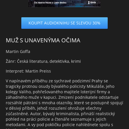
KOUPIT AUDIOKNIHU SE SLEVOU 30%
MUŽ S UNAVENÝMA OČIMA
Martin Goffa
Žánr: Česká literatura, detektivka, krimi
Interpret: Martin Preiss
V napínavém příběhu ze sychravé podzimní Prahy se
tragicky protnou osudy bývalého policisty Mikuláše, jeho
kolegy Valiho, pohřešovaného majitele loterijní firmy a
záhadného muže v kapuci. Zmizení podnikatele odstartuje
rozsáhlé pátrání s mnoha otazníky, které se postupně spojují
v děsivý příběh, jehož rozuzlení ohrožuje všechny
zúčastněné. Autor, bývalý kriminalista, přináší realistický
pohled na práci policie a čtenáře seznamuje s jejich
metodami. A vy pod pokličku policie nahlédnete spolu s