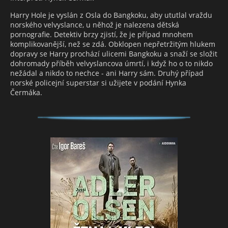
Harry Hole je vyslán z Osla do Bangkoku, aby ututlal vraždu
norského velvyslance, u něhož je nalezena dětská
pornografie. Detektiv brzy zjistí, že je případ mnohem
komplikovanější, než se zdá. Obklopen nepřetržitým hlukem
dopravy se Harry prochází ulicemi Bangkoku a snaží se složit
dohromady příběh velvyslancova úmrtí, i když ho o to nikdo
nežádal a nikdo to nechce - ani Harry sám. Druhý případ
norské policejní superstar si užijete v podání Hynka
Čermáka.