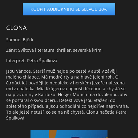
KOUPIT AUDIOKNIHU SE SLEVOU 30%
CLONA
Samuel Björk
Žánr: Světová literatura, thriller, severská krimi
Interpret: Petra Špalková
Jsou Vánoce. Starší muž najde po cestě v autě v závěji
malého chlapce. Má modré rty a na hlavě jelení roh. O
čtrnáct let později je nedaleko v horském jezeře nalezena
mrtvá baletka. Mia Krügerová opouští léčebnu a chystá se
na prázdniny v Karibiku. Holger Munch má dovolenou, aby
se postaral o svou dceru. Detektivové jsou vtaženi do
spletitého případu a jsou odhodláni co nejdříve najít vraha.
To ale ještě netuší, co se na ně chystá. Clonu načetla Petra
Špalková.