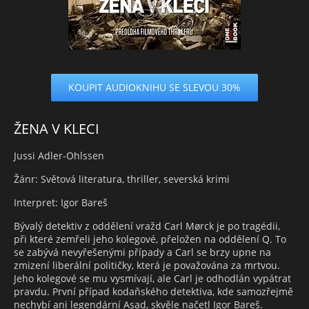
KOUPIT AUDIOKNIHU SE SLEVOU 30%
ŽENA V KLECI
Jussi Adler-Ohlssen
Žánr: Světová literatura, thriller, severská krimi
Interpret: Igor Bareš
Bývalý detektiv z oddělení vražd Carl Mørck je po tragédii,
při které zemřeli jeho kolegové, přeložen na oddělení Q. To
se zabývá nevyřešenými případy a Carl se brzy upne na
zmizení liberální političky, která je považována za mrtvou.
Jeho kolegové se mu vysmívají, ale Carl je odhodlán vypátrat
pravdu. První případ kodaňského detektiva, kde samozřejmě
nechybí ani legendární Asad, skvěle načetl Igor Bareš.