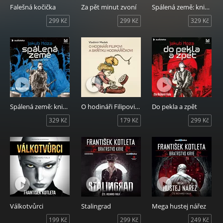
Falešná kočička
Za pět minut zvoní
Spálená země: kniha druhá
299 Kč
299 Kč
329 Kč
Spálená země: kniha první
O hodináři Filipovi a skřítku Hodináříčkovi
Do pekla a zpět
329 Kč
179 Kč
299 Kč
Válkotvůrci
Stalingrad
Mega hustej nářez
199 Kč
299 Kč
249 Kč