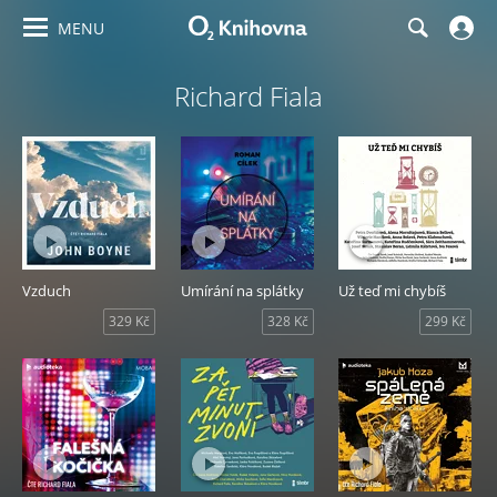
MENU
Richard Fiala
Vzduch
Umírání na splátky
Už teď mi chybíš
329 Kč
328 Kč
299 Kč