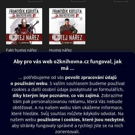
Fakt hustej nářez
Hustej nářez
225 Kč
179 Kč
Obsah ke stažení
Moje O2 Knihovna
Další zábava
© O2 Czech Republic a.s.