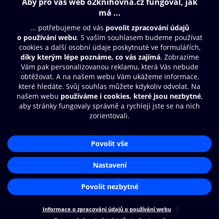
Obsah ke stažení
Moje O2 Knihovna
Další zábava
© O2 Czech Republic a.s.
Nákupní řád
Přístupnost
Aplikace O2 Knihovna
Zásady zpracování osobních údajů
Čti a poslouchej své e-knihy a
Cookies
audioknihy rychleji a pohodlněji.
Nastavení cookies
STÁHNOUT