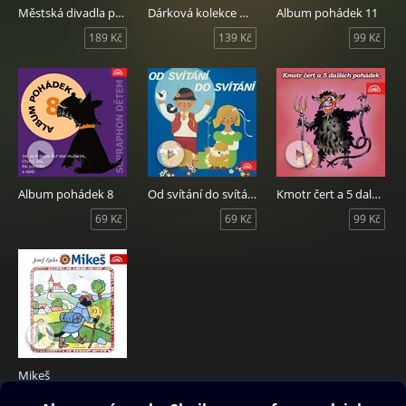
Městská divadla pražská. K 30. výročí založení
Dárková kolekce mluveného slova
Album pohádek 11
189 Kč
139 Kč
99 Kč
Album pohádek 8
Od svítání do svítání
Kmotr čert a 5 dalších pohádek
69 Kč
69 Kč
99 Kč
Mikeš
69 Kč