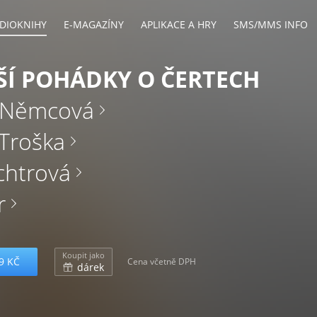
DIOKNIHY
E-MAGAZÍNY
APLIKACE A HRY
SMS/MMS INFO
ŠÍ POHÁDKY O ČERTECH
 Němcová
Troška
chtrová
r
Koupit jako
9 KČ
Cena včetně DPH
dárek