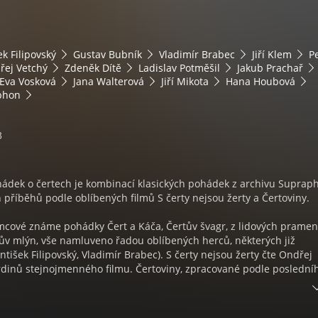
ek Filipovský
Gustav Bubník
Vladimír Brabec
Jiří Klem
P
řej Vetchý
Zdeněk Dítě
Ladislav Potměšil
Jakub Prachař
Eva Vosková
Jana Walterová
Jiří Mikota
Hana Houbová
phon
3
hádek o čertech je kombinací klasických pohádek z archivu Suprap
příběhů podle oblíbených filmů S čerty nejsou žerty a Čertoviny.
mcové známe pohádky Čert a Káča, Čertův švagr, z lidových prame
tův mlýn, vše namluveno řadou oblíbených herců, některých již
ntišek Filipovský, Vladimír Brabec). S čerty nejsou žerty čte Ondřej
hrdinů stejnojmenného filmu. Čertoviny, zpracované podle poslední
u Zdeňka Trošky, pak vypráví jeden ze dvou hlavních představitelů
ěchto pohádek spojuje hlavní motiv - čerti jsou sice ve službách zla
máhají dobru odhalit podvodníky, šejdíře, ziskuchtivce, vrahy a zlod