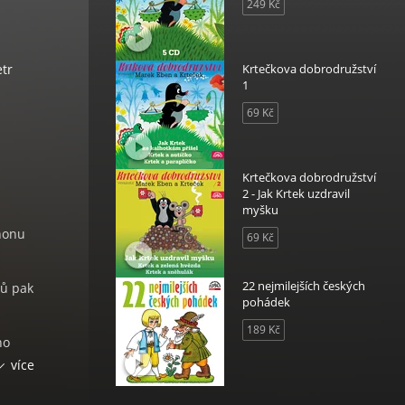
249 Kč
etr
Krtečkova dobrodružství
1
69 Kč
Krtečkova dobrodružství
2 - Jak Krtek uzdravil
myšku
honu
69 Kč
22 nejmilejších českých
nů pak
pohádek
189 Kč
ho
 Jakub
více
, ale
ěje.