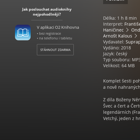
Jak poslouchat audioknihy
nejpohodlněji?
Délka: 1 h 8 min
Interpret:
Františ
V aplikaci O2 Knihovna
Haničinec
Ond
• bez registrace
Arnošt Kalous
• na telefonu i tabletu
Vydavatel:
Supra
Vydáno: 2018
STÁHNOUT ZDARMA
Jazyk: český
Typ souboru: MP
Velikost: 64 MB
Komplet šesti po
a nově nahraných 
Z díla Boženy Ně
Švec a čert a Čer
legendárních (Fra
Vetchý, jeden z 
pohádkového film
Prachař. Většinu t
ve skutečnosti po