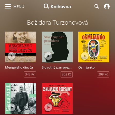
MENU
Božidara Turzonovová
Mengeleho dievča
Slovutný pán prezident
Osmijanko
343 Kč
302 Kč
299 Kč