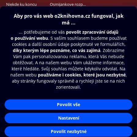
Niekde ku koncu
Osmijankove rozprávky
302 Kč
353 Kč
Obsah ke stažení
Moje O2 Knihovna
Další zábava
© O2 Czech Republic a.s.
Nákupní řád
Přístupnost
Aplikace O2 Knihovna
Zásady zpracování osobních údajů
Čti a poslouchej své e-knihy a
Cookies
audioknihy rychleji a pohodlněji.
Nastavení cookies