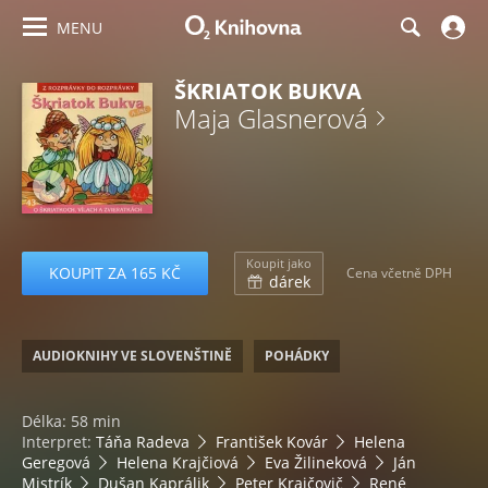
MENU
ŠKRIATOK BUKVA
Maja Glasnerová
Koupit jako
KOUPIT ZA 165 KČ
Cena včetně DPH
dárek
AUDIOKNIHY VE SLOVENŠTINĚ
POHÁDKY
Délka: 58 min
Interpret:
Táňa Radeva
František Kovár
Helena
Geregová
Helena Krajčiová
Eva Žilineková
Ján
Mistrík
Dušan Kaprálik
Peter Krajčovič
René