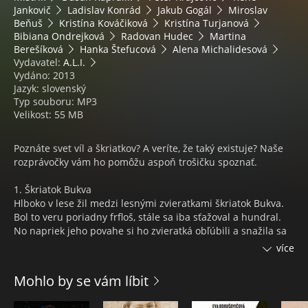
Jankovič
Ladislav Konrád
Jakub Gogál
Miroslav
Beňuš
Kristína Kováčiková
Kristína Turjanová
Bibiana Ondrejková
Radovan Hudec
Martina
Berešíková
Hanka Štefucová
Alena Michalidesová
Vydavatel:
A.L.I.
Vydáno: 2013
Jazyk: slovenský
Typ souboru: MP3
Velikost: 55 MB
Poznáte svet víl a škriatkov? A veríte, že taký existuje? Naše
rozprávočky vám ho pomôžu aspoň trošičku spoznať.
1. Škriatok Bukva
Hlboko v lese žil medzi lesnými zvieratkami škriatok Bukva.
Bol to veru poriadny frfloš, stále sa iba sťažoval a hundral.
No napriek jeho povahe si ho zvieratká obľúbili a snažila sa
o dobré susedské vzťahy. Lenže keď sa v lese začali diať
více
podivuhodné lesy a vinníka sa nepodarilo násjť, rozhodli sa
zveratká vypátrať, kto stojí za všetkými tými neplechami.
Mohlo by se vám líbit
Rozzuzlenie bude aj pre vás určiet prekvapujúce.