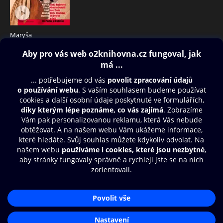
Maryša
99 Kč
Obsah ke stažení
Moje O2 Knihovna
Další zábava
© O2 Czech Republic a.s.
Nákupní řád
Přístupnost
Aplikace O2 Knihovna
Zásady zpracování osobních údajů
Čti a poslouchej své e-knihy a
Cookies