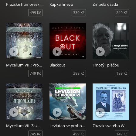
Pražské humoresky za Rakouského mocnářství
Kapka hněvu
Zmizelá osada
499 Kč
339 Kč
249 Kč
Mycelium VIII: Program apokalypsy
Blackout
I motýli pláčou
749 Kč
389 Kč
199 Kč
Mycelium VII: Zakázané směry
Leviatan se probouzí
Zázrak svatého Wolfganga
745 Kč
499 Kč
149 Kč