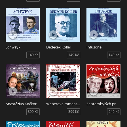
Schweyk
Dědeček Koller
Infusorie
149 Kč
149 Kč
149 Kč
Anastázius Kočkorád: Velký kouzelník
Weberova romantická cesta
Ze starobylých proroctví
399 Kč
399 Kč
249 Kč