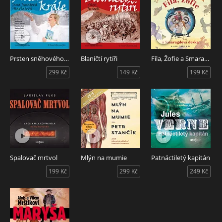
Prsten sněhového krále
Blaničtí rytíři
Fíla, Žofie a Smaragdová deska
299 Kč
149 Kč
199 Kč
Spalovač mrtvol
Mlýn na mumie
Patnáctiletý kapitán
199 Kč
299 Kč
249 Kč