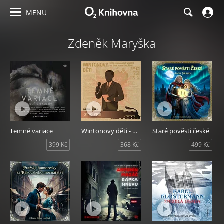
MENU
Zdeněk Maryška
Temné variace
Wintonovy děti - Otto Pick
Staré pověsti české
399 Kč
368 Kč
499 Kč