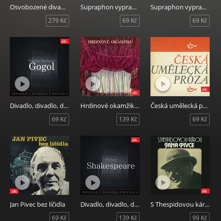
Osvobozené divadlo 1929-1938
Supraphon vypravuje...3
Supraphon vypravuje...2
279 Kč
69 Kč
69 Kč
Divadlo, divadlo, divadlo - Gogol
Hrdinové okamžiku - Monology českých herců a hereček
Česká umělecká próza 2
69 Kč
139 Kč
69 Kč
Jan Pivec bez líčidla
Divadlo, divadlo, divadlo Shakespeare
S Thespidovou károu Jana Pivce
69 Kč
139 Kč
99 Kč