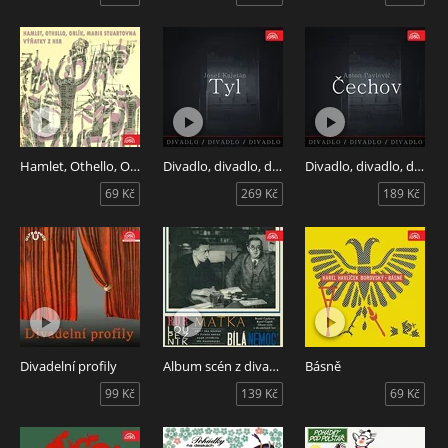
Hamlet, Othello, Orlík, Marie Stuartovna - výňatky z her
Divadlo, divadlo, divadlo Tyl
Divadlo, divadlo, divadlo Čechov
69 Kč
269 Kč
189 Kč
Divadelní profily
Album scén z divadelních her
Básně
99 Kč
139 Kč
69 Kč