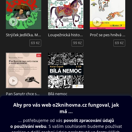
Strýček Jedlička, Meluzínka Minka a zvířátka
Loupežnická historie
Proč se pes hněvá na kočku a 7 dalších pohádek
69 Kč
99 Kč
69 Kč
Pan Sanytr chce svůj tácek a další soudničky
Bílá nemoc
139 Kč
199 Kč
Obsah ke stažení