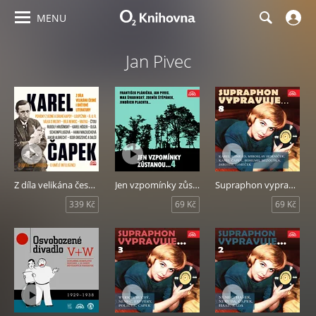
MENU
Jan Pivec
Z díla velikána české i světové literatury
Jen vzpomínky zůstanou....4 František Plánička, Jan Pivec, Max Švabinský...
Supraphon vypravuje...8 (Konrád, Čapek, Horníček, Bezouška, Tomeček)
339 Kč
69 Kč
69 Kč