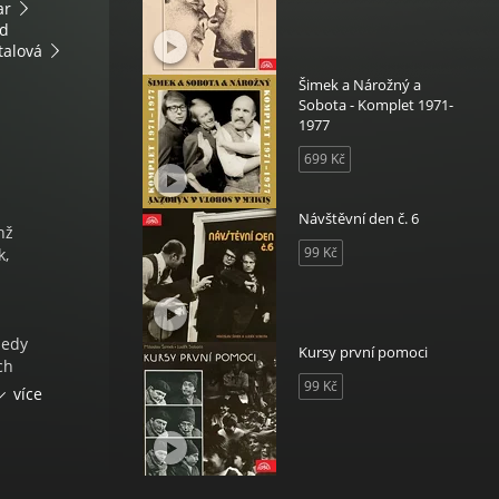
ar
d
talová
Šimek a Nárožný a
Sobota - Komplet 1971-
1977
699 Kč
Návštěvní den č. 6
hž
99 Kč
k,
sedy
Kursy první pomoci
ch
99 Kč
teří
více
ak tu
jsou