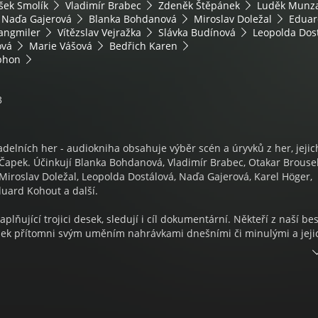
šek Smolík
Vladimír Brabec
Zdeněk Štěpánek
Luděk Munz
Naďa Gajerová
Blanka Bohdanová
Miroslav Doležal
Eduar
Langmiler
Vítězslav Vejražka
Slávka Budínová
Leopolda Dos
ová
Marie Vášová
Bedřich Karen
phon
3
delních her - audiokniha obsahuje výběr scén a úryvků z her, jejic
Čapek. Účinkují Blanka Bohdanová, Vladimír Brabec, Otakar Brouse
Miroslav Doležal, Leopolda Dostálová, Naďa Gajerová, Karel Höger,
uard Kohout a další.
plňující trojici desek, sledují i cíl dokumentární. Někteří z naší be
desek přítomni svým uměním nahrávkami dnešními či minulými a jeji
y je konfrontováno s uměním nových tlumočitelů čapkovských děl, k
vným hrám jako k velkému odkazu včerejška osobitým způsobem. A t
 interpretace a v tom i doklad, že díla Karla a Josefa Čapka byla a 
ým zdrojem tvůrčích podnětů svými hodnotami myšlenkovými a