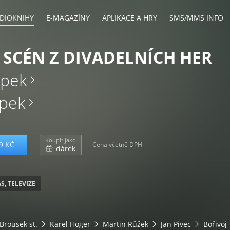
DIOKNIHY
E-MAGAZÍNY
APLIKACE A HRY
SMS/MMS INFO
SCÉN Z DIVADELNÍCH HER
apek
apek
Koupit jako
9 KČ
Cena včetně DPH
dárek
S, TELEVIZE
Brousek st.
Karel Höger
Martin Růžek
Jan Pivec
Bořivoj