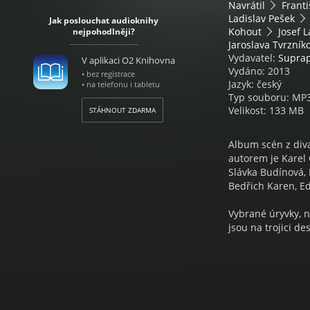
Navrátil
Franti
Ladislav Pešek
Jak poslouchat audioknihy
Kohout
Josef 
nejpohodlněji?
Jaroslava Tvrzník
Vydavatel:
Supra
V aplikaci O2 Knihovna
Vydáno: 2013
• bez registrace
Jazyk: český
• na telefonu i tabletu
Typ souboru: MP
Velikost: 133 MB
STÁHNOUT ZDARMA
Album scén z diva
autorem je Karel 
Slávka Budínová, 
Bedřich Karen, Ed
Vybrané úryvky, na
jsou na trojici 
umění vyzrálé lét
přistupují k sla
máme rozličný styl
hercům stále živ
uměleckými.