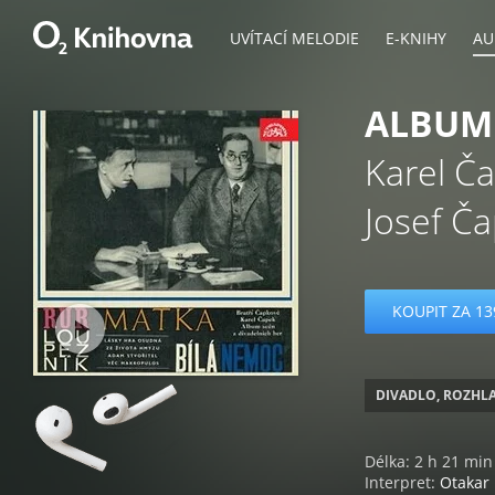
UVÍTACÍ MELODIE
E-KNIHY
AU
ALBUM 
Karel Č
Josef Č
KOUPIT ZA 13
DIVADLO, ROZHLA
Délka: 2 h 21 min
Interpret:
Otakar 