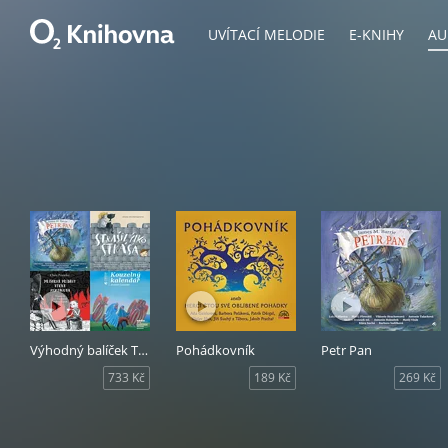
UVÍTACÍ MELODIE
E-KNIHY
AU
Výhodný balíček Tympanum - Dramatizace pro děti
Pohádkovník
Petr Pan
733 Kč
189 Kč
269 Kč