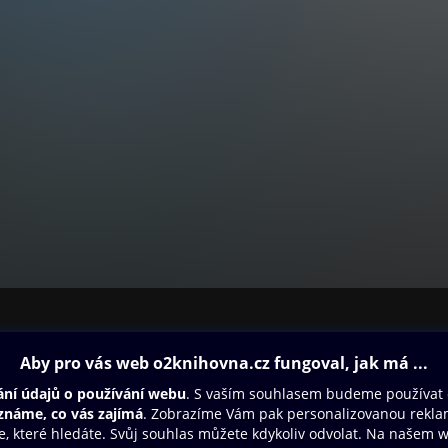
ovna
Další zábava
Oneplay
Oneplay Originály
Sport