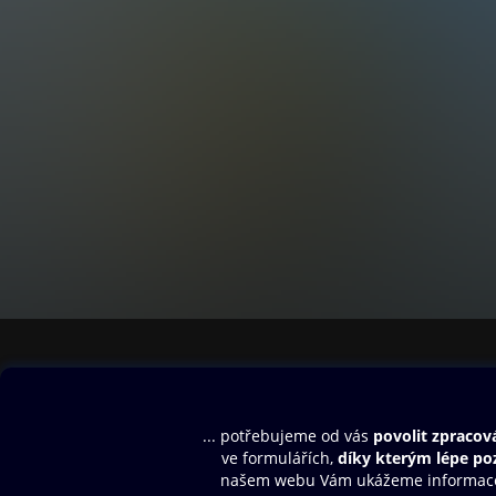
Obsah ke stažení
Moje O2 Knih
Uvítací melodie
Přihlásit se
Aplikace a hry
E-knihy
Dárkový poukaz
SMS/MMS Info
Audioknihy
Nápověda
Blog