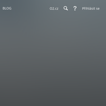
BLOG
O2.cz
Přihlásit se