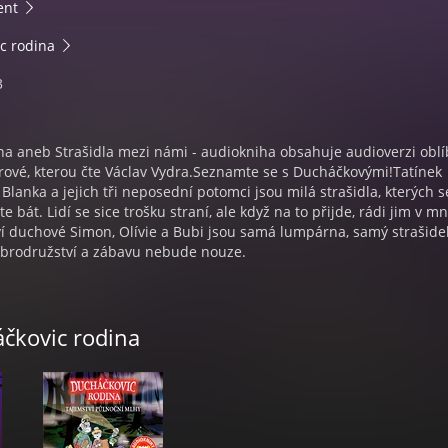
ent
c rodina
3
na aneb Strašidla mezi námi - audiokniha obsahuje audioverzi obl
rové, kterou čte Václav Vydra.Seznamte se s Ducháčkovými!Tatínek
Blanka a jejich tři neposední potomci jsou milá strašidla, kterých s
 bát. Lidí se sice trošku straní, ale když na to přijde, rádi jim v 
 duchové Simon, Olívie a Bubi jsou samá lumpárna, samý strašide
obrodružství a zábavu nebude nouze.
áčkovic rodina