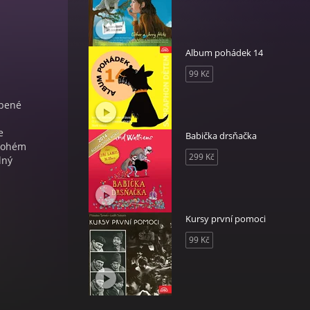
Album pohádek 14
99 Kč
íbené
e
Babička drsňačka
mnohém
299 Kč
lný
Kursy první pomoci
99 Kč