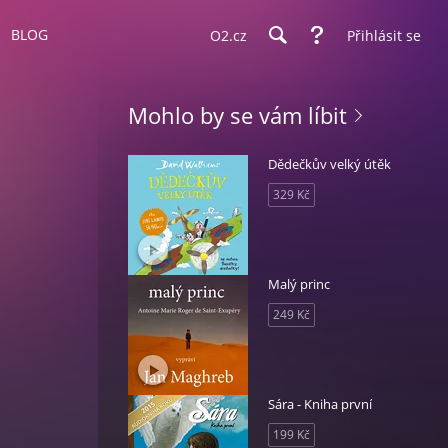
BLOG
O2.cz
Přihlásit se
Mohlo by se vám líbit
Dědečkův velký útěk
329 Kč
Malý princ
249 Kč
Sára - Kniha první
199 Kč