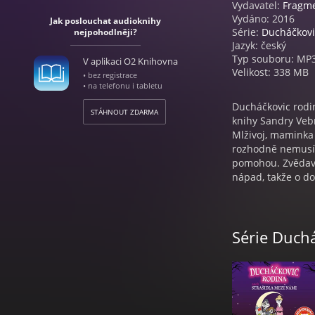
Vydavatel:
Fragm
Vydáno: 2016
Jak poslouchat audioknihy
Série:
Ducháčkovi
nejpohodlněji?
Jazyk: český
Typ souboru: MP
V aplikaci O2 Knihovna
Velikost: 338 MB
• bez registrace
• na telefonu i tabletu
Ducháčkovic rodi
STÁHNOUT ZDARMA
knihy Sandry Veb
Mlživoj, maminka 
rozhodně nemusíte
pomohou. Zvědaví
nápad, takže o d
Série Duch