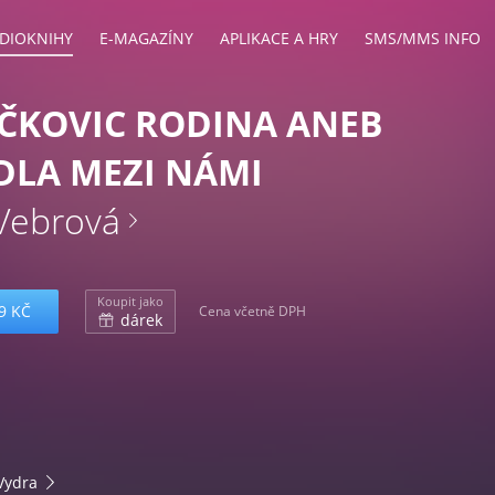
DIOKNIHY
E-MAGAZÍNY
APLIKACE A HRY
SMS/MMS INFO
ČKOVIC RODINA ANEB
DLA MEZI NÁMI
Vebrová
Koupit jako
9 KČ
Cena včetně DPH
dárek
Vydra