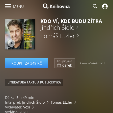
MENU
KDO VÍ, KDE BUDU ZÍTRA
Jindřich Šídlo
Tomáš Etzler
Koupit jako
KOUPIT ZA 349 KČ
Cena včetně DPH
dárek
LITERATURA FAKTU A PUBLICISTIKA
Délka: 5 h 49 min
Interpret:
Jindřich Šídlo
Tomáš Etzler
Vydavatel:
Voxi
Vydáno: 2020