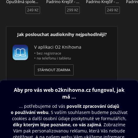
Opuštěná společnost
Padrino Krejčíř - Žralok
Padrino Krejčíř - Gangster
249 Kč
299 Kč
249 Kč
Jak poslouchat audioknihy nejpohodlněji?
V aplikaci O2 Knihovna
• bez registrace
• na telefonu i tabletu
STÁHNOUT ZDARMA
Obsah ke stažení
Moje O2 Knihovna
Další zábava