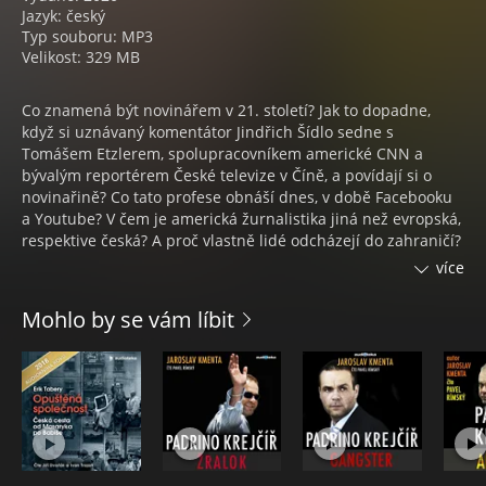
Jazyk: český
Typ souboru: MP3
Velikost: 329 MB
Co znamená být novinářem v 21. století? Jak to dopadne,
když si uznávaný komentátor Jindřich Šídlo sedne s
Tomášem Etzlerem, spolupracovníkem americké CNN a
bývalým reportérem České televize v Číně, a povídají si o
novinařině? Co tato profese obnáší dnes, v době Facebooku
a Youtube? V čem je americká žurnalistika jiná než evropská,
respektive česká? A proč vlastně lidé odcházejí do zahraničí?
více
Audiokniha Kdo ví, kde budu zítra – dva ostřílení novináři –
Jindřich Šídlo a Tomáš Etzler – spolu diskutují o řadě
Mohlo by se vám líbit
vážných i méně vážných témat.