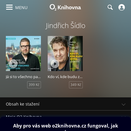
MENU
Jindřich Šídlo
Já si to všechno pamatuju
Kdo ví, kde budu zítra
399 Kč
349 Kč
Obsah ke stažení
Moje O2 Knihovna
Další zábava