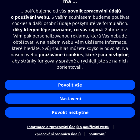
© O2 Czech Republic a.s.
Nákupní řád
Přístupnost
Zásady zpracování osobních údajů
Cookies
Nastavení cookies
Aplikace O2 Knihovna
Čti a poslouchej své e-knihy a
audioknihy rychleji a pohodlněji.
STÁHNOUT