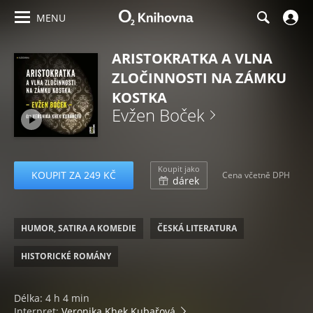
MENU
ARISTOKRATKA A VLNA
ZLOČINNOSTI NA ZÁMKU
KOSTKA
Evžen Boček
Koupit jako
KOUPIT ZA 249 KČ
Cena včetně DPH
dárek
HUMOR, SATIRA A KOMEDIE
ČESKÁ LITERATURA
HISTORICKÉ ROMÁNY
Délka: 4 h 4 min
Interpret:
Veronika Khek Kubařová