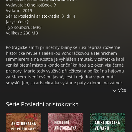
Vydavatel:
OneHotBook
Vydáno: 2019
Série:
Poslední aristokratka
díl 4
Jazyk: český
Typ souboru: MP3
Velikost: 230 MB
Po tragické smrti princezny Diany se ruší repríza rozverné
historické revue s Helenkou Vondráčkovou a Heinrichem
Himmlerem a na Kostce je vyhlášen smutek. V zámecké kapli
vzniká pietní místo s kondolenční knihou a z oken visí černé
prapory. Marie tedy využívá příležitosti a odjíždí na hájovnu
za Maxem. Není ovšem jasné, jestli nejedná v pominutí
smyslů. Jen, co aristokratka vytáhne paty z domu, na zámek
dorazí několik osob, které rozpoutají vlnu zločinnosti. Podaří
více
se Marii zašmodrchanou situaci rozplést?
Série Poslední aristokratka
EVŽEN BOČEK
Narodil se v Kyjově, kde navštěvoval základní školu i
gymnázium, studoval na Univerzitě Jana Evangelisty Purkyně
v Ústí nad Labem a posléze Masarykovu univerzitu v Brně.
Po ukončení studia učil na ZŠ Červené Domky v Hodoníně a