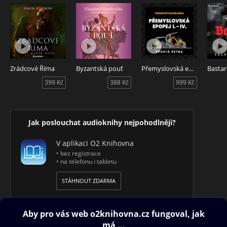
Copyrights:
Audiokniha (P) & © OneHotBook, 2018. Všechna práva
vyhrazena.
Aristokratka a vlna zločinnosti na zámku Kostka – audiokniha
obsahuje čtvrté pokračování humoristického románu, jehož
Zrádcové Říma
Byzantská pouť
Přemyslovská epopej I. - IV.
autorem je Evžen Boček. Čte Veronika Khek Kubařová.
399 Kč
388 Kč
999 Kč
Jak poslouchat audioknihy nejpohodlněji?
V aplikaci O2 Knihovna
• bez registrace
• na telefonu i tabletu
STÁHNOUT ZDARMA