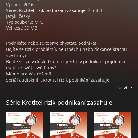
Vydáno: 2016
Série:
Krotitel rizik podnikání zasahuje
díl 3
Jazyk: český
Typ souboru: MP3
Velikost: 39 MB
Podnikáte nebo se teprve chystáte podnikat?
Bojíte se rizik, problémů, neúspěchu nebo dokonce krachu
své firmy?
Bojíte se, že v důsledku neúspěchu v podnikání přijdete o
majetek svůj i své firmy?
Máme pro Vás řešení!
Seriál audioknih „Krotitel rizik podnikání zasahuje“
představuje příběhy ze života podnikatelů, které se skutečně
více
staly. Krotitel navštěvuje firmy podnikající v různých oborech
a potýkající se s problémy a krizí. Poslech jednotlivých
Série Krotitel rizik podnikání zasahuje
příběhů vás nejen pobaví, ale velmi záživnou formou vám
přinese i poučení, jak se dají jednotlivé situace efektivně
řešit. Spojení zajímavých příběhů s hlasy známých českých
herců podtrhuje atraktivitu celého projektu.
Třetí díl je hodně dramatický. Vdova po padesátiprocentním