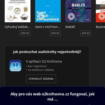
Výhodný balíček - Odhalená pravda o rizicích podnikání 1
Sami v moři konkurence
Makléř
299 Kč
299 Kč
249 Kč
Jak poslouchat audioknihy nejpohodlněji?
V aplikaci O2 Knihovna
• bez registrace
• na telefonu i tabletu
STÁHNOUT ZDARMA