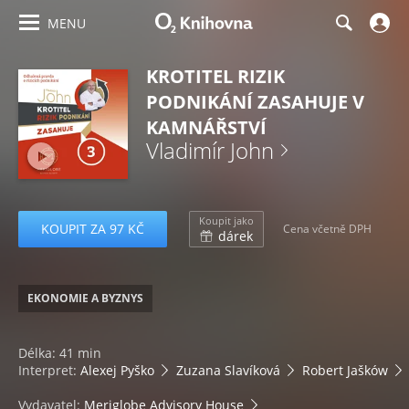
MENU
KROTITEL RIZIK
PODNIKÁNÍ ZASAHUJE V
KAMNÁŘSTVÍ
Vladimír John
Koupit jako
KOUPIT ZA 97 KČ
Cena včetně DPH
dárek
EKONOMIE A BYZNYS
Délka: 41 min
Interpret:
Alexej Pyško
Zuzana Slavíková
Robert Jašków
Vydavatel:
Meriglobe Advisory House