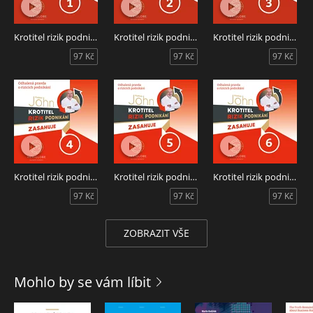
společníkovi se nechce o nic dělit a na svého obchodního
partnera dost nevybíravě útočí. A ten si to samozřejmě
nenechá líbit.
Krotitel rizik podnikání zasahuje v autosalonu
Krotitel rizik podnikání zasahuje ve zlatnictví
Krotitel rizik podnikání zasahuje v kamnářství
97 Kč
97 Kč
97 Kč
Z příběhu se dozvíte mnohem víc, než jen tyto rady:
Pokud máte společníka, dohodněte se dopředu, co bude,
pokud se někomu z vás něco stane
Udělejte opatření, aby se i z ideálního partnerství nestal po
letech velký problém
V případě problému se nejprve snažte najít smírčí řešení
V případě potřeby neváhejte využít služeb mediátora
Hlavně si však uvědomte:
Nejlepší je mít svou firmu pod stoprocentní kontrolou
Krotitel rizik podnikání zasahuje v prodejně stavebního materiálu
Krotitel rizik podnikání zasahuje v prodejně zbraní
Krotitel rizik podnikání zasahuje ve zdravotnické klinice
97 Kč
97 Kč
97 Kč
Krotitel rizik podnikání zasahuje v kamnářství - audiokniha
obsahuje třetí díl seriálu o rizicích podnikání. Autor Vladimír
John. Účinkují Alexej Pyško, Robert Jašków, Zuzana Slavíková.
ZOBRAZIT VŠE
Mohlo by se vám líbit