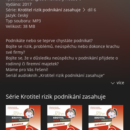
Vydáno: 2017
Série:
Krotitel rizik podnikání zasahuje
díl 6
Jazyk: český
Typ souboru: MP3
Velikost: 38 MB
Podnikáte nebo se teprve chystáte podnikat?
Bojíte se rizik, problémů, neúspěchu nebo dokonce krachu
své firmy?
Bojíte se, že v důsledku neúspěchu v podnikání přijdete o
rodinný či firemní majetek?
Máme pro Vás řešení!
Seriál audioknih „Krotitel rizik podnikání zasahuje“
představuje příběhy ze života podnikatelů, které se skutečně
více
staly. Krotitel navštěvuje firmy podnikající v různých oborech
a potýkající se s problémy a krizí. Poslech jednotlivých
Série Krotitel rizik podnikání zasahuje
příběhů vás nejen pobaví, ale velmi záživnou formou vám
přinese i poučení, jak se dají jednotlivé situace efektivně
řešit. Spojení zajímavých příběhů s hlasy známých českých
herců podtrhuje atraktivitu celého projektu.
Šestý díl se odehrává ve zdravotnické klinice. Bohatý