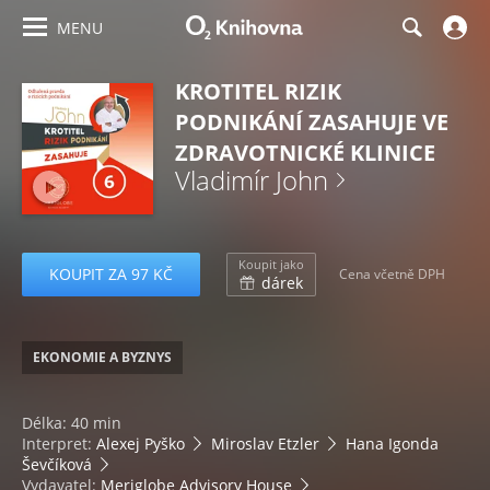
MENU
KROTITEL RIZIK
PODNIKÁNÍ ZASAHUJE VE
ZDRAVOTNICKÉ KLINICE
Vladimír John
Koupit jako
KOUPIT ZA 97 KČ
Cena včetně DPH
dárek
EKONOMIE A BYZNYS
Délka: 40 min
Interpret:
Alexej Pyško
Miroslav Etzler
Hana Igonda
Ševčíková
Vydavatel:
Meriglobe Advisory House