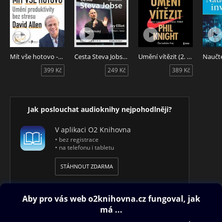
Mít vše hotovo - Umění produktivity bez stresu
Cesta Steva Jobse: iLeadership pro novou generaci
Umění vítězit (2. vydání)
399 Kč
249 Kč
389 Kč
Jak poslouchat audioknihy nejpohodlněji?
V aplikaci O2 Knihovna
• bez registrace
• na telefonu i tabletu
STÁHNOUT ZDARMA