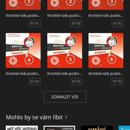
developer koupil kliniku manželce, ale ta ho záhy opustila a
kliniku mu nechala. Najal tedy ředitele, který ji však vedl od
desíti k pěti.
Krotitel rizik podnikání zasahuje v autosalonu
Krotitel rizik podnikání zasahuje ve zlatnictví
Krotitel rizik podnikání zasahuje v kamnářství
97 Kč
97 Kč
97 Kč
Z příběhu se dozvíte mnohem víc, než jen tyto rady:
Jak udělat průzkum firmy zevnitř
Jak se zbavit neschopného manažera
Jak najmout schopného manažera
Jak vybrat správného investora
Krotitel rizik podnikání zasahuje ve zdravotnické klinice -
audiokniha obsahuje šestý díl seriálu o rizicích podnikání.
Autor Vladimír John. Účinkují Alexej Pyško, Hana Igonda
Krotitel rizik podnikání zasahuje v prodejně stavebního materiálu
Krotitel rizik podnikání zasahuje v prodejně zbraní
Krotitel rizik podnikání zasahuje ve zdravotnické klinice
Ševčíková, Miroslav Etzler.
97 Kč
97 Kč
97 Kč
ZOBRAZIT VŠE
Mohlo by se vám líbit