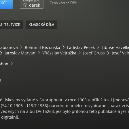
Koupit jako
 KČ
Cena včetně DPH
dárek
S, TELEVIZE
KLASICKÁ DÍLA
Fabiánová
Bohumil Bezouška
Ladislav Pešek
Libuše Havelk
Jaroslav Marvan
Vítězslav Vejražka
Josef Gruss
Josef Vel
phon
3
 tiskoviny vydané v Supraphonu v roce 1965 u příležitosti jmenov
(*4.10.1906 - †13.7.1986) národním umělcem vybíráme charakteris
 uvedených na albu DV 15263, jež bylo přílohou této publikace a jež 
digitálně.