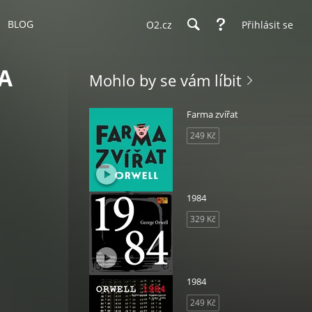
BLOG
O2.cz
Přihlásit se
A
Mohlo by se vám líbit
Farma zvířat
249 Kč
1984
329 Kč
1984
249 Kč