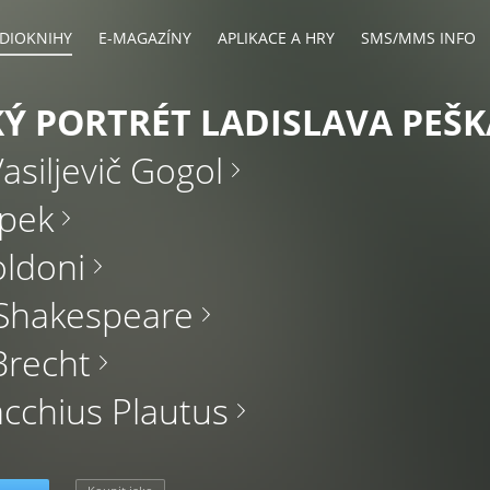
DIOKNIHY
E-MAGAZÍNY
APLIKACE A HRY
SMS/MMS INFO
Ý PORTRÉT LADISLAVA PEŠK
Vasiljevič Gogol
apek
oldoni
 Shakespeare
Brecht
acchius Plautus