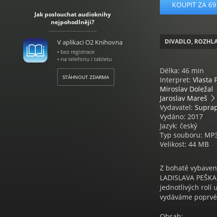
KOUPIT ZA 69
Jak poslouchat audioknihy
nejpohodlněji?
DIVADLO, ROZHLA
V aplikaci O2 Knihovna
• bez registrace
• na telefonu i tabletu
Délka: 46 min
STÁHNOUT ZDARMA
Interpret:
Vlasta 
Miroslav Doležal
Jaroslav Mareš
Vydavatel:
Supra
Vydáno: 2017
Jazyk: český
Typ souboru: MP
Velikost: 44 MB
Z bohatě vybavené
LADISLAVA PEŠKA 
jednotlivých rolí
vydáváme poprvé 
Obsah: