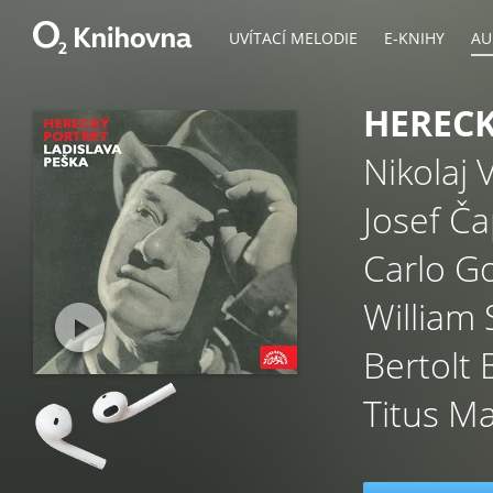
UVÍTACÍ MELODIE
E-KNIHY
AU
HERECK
Nikolaj 
Josef Č
Carlo G
William
Bertolt 
Titus M