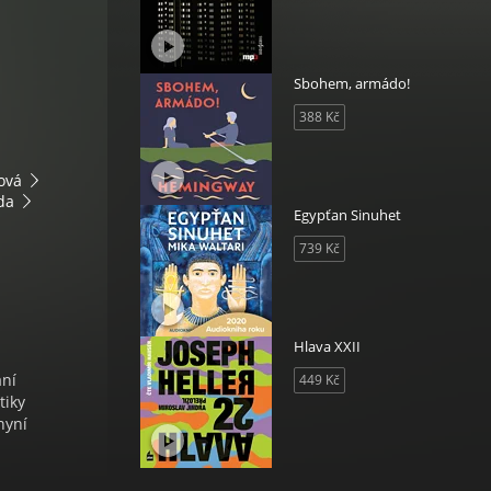
Sbohem, armádo!
388 Kč
ová
da
Egypťan Sinuhet
739 Kč
Hlava XXII
ání
449 Kč
tiky
nyní