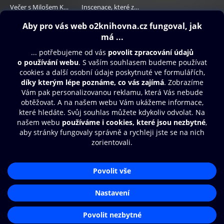
Večer s Milošem Kopeckým
Inscenace, které zaujaly II
149 Kč
69 Kč
Obsah ke stažení
Moje O2 Knihovna
Další zábava
© O2 Czech Republic a.s.
Nákupní řád
Přístupnost
Aplikace O2 Knihovna
Zásady zpracování osobních údajů
Čti a poslouchej své e-knihy a
Cookies
audioknihy rychleji a pohodlněji.
Nastavení cookies