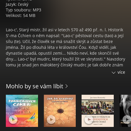
Jazyk: český
Typ souboru: MP3
Velikost: 54 MB
Lao-c', Starý mistr, žil asi v letech 570 až 490 př. n. l. Historik
S'-ma Čchien o něm napsal: "Lao-c' pěstoval cestu (tao) a její
sílu (te). Učil, že člověk se má snažit skrýt a zůstat beze
jména. Žil po dlouhá léta v království Čou. Když viděl, jak
dynastie upadá, opustil zemi... Nikdo neví, kde skončil své
dny... Lao-c' byl mudrc, který toužil žít ve skrytosti." Navzdory
tomu je snad jen málokterý čínský mudrc je tak dobře znám
jako tento legendární zakladatel taoismu. Jeho Tao te ťing
více
patří více než dva tisíce let k hlavním zdrojům čínského
myšlení a je i nejčastěji překládaným čínským textem do
Mohlo by se vám líbit
západních jazyků. V současnosti je rovněž považován za
jedno z klíčových děl světové filosofie, které v budoucnu
pravděpodobně přinese ještě mnoho nových podnětů.
Tao Te Ťing - audiokniha obsahuje myšlenky čínského
mudrce Lao-c'. Titul předčítá Taťána Fischerová a Milan
Friedl.