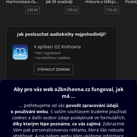
Harmonizace čaker, propojení duše a těla
Jak žít snadněji
Historie o těžkých protivenstvích církve české - v jazyce 21. století
230 Kč
190 Kč
150 Kč
Jak poslouchat audioknihy nejpohodlněji?
V aplikaci O2 Knihovna
• bez registrace
• na telefonu i tabletu
STÁHNOUT ZDARMA
Obsah ke stažení
Moje O2 Knihovna
Další zábava