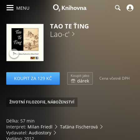
MENU
TAO TE ŤING
Lao-c'
Koupit jako
KOUPIT ZA 129 KČ
Cena včetně DPH
dárek
ŽIVOTNÍ FILOZOFIE, NÁBOŽENSTVÍ
Délka: 57 min
Interpret:
Milan Friedl
Taťána Fischerová
Vydavatel:
Audiostory
Vydáno: 2012