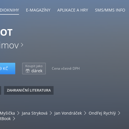
DIOKNIHY
E-MAGAZÍNY
APLIKACE A HRY
SMS/MMS INFO
BOT
simov
Koupit jako
9 KČ
Cena včetně DPH
dárek
ZAHRANIČNÍ LITERATURA
 Myšička
Jana Stryková
Jan Vondráček
Ondřej Rychlý
tBook