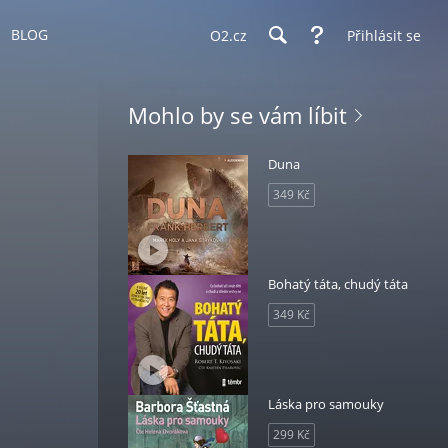
BLOG
O2.cz
Přihlásit se
Mohlo by se vám líbit
Duna
349 Kč
Bohatý táta, chudý táta
349 Kč
Láska pro samouky
299 Kč