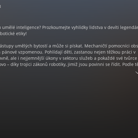
3
 umělé inteligence? Prozkoumejte vyhlídky lidstva v devíti legendá
botické etiky!
zástupy umělých bytostí a může si pískat. Mechaničtí pomocníci obs
ich pánové vzpomenou. Pohlídají děti, zastanou nejen těžkou práci v
jovně, ale i nejjemnější úkony v sektoru služeb a pokaždé své tvůrce
o – díky trojici zákonů robotiky, jimiž jsou povinni se řídit. Podle t
í člověku ublížit ani dopustit, aby se mu cokoli přihodilo, dokonce
 s vědomím, že by při tom mohli nadobro přijít o své obvody. Nebo 
a? V mistrovské povídkové sbírce zlatého věku science fiction Asimo
uří se, ztrácejí se, rozprávějí o Bohu, případně čtou cizí myšlenky.
dobají víc, než je obecně záhodno a než by se jejich stvořitelům
tné i prorocky hloubavé příběhy z pera geniálního vizionáře.
rnou – ba právě naopak!
bot. Autor Isaac Asimov. Čtou Jan Vondráček, Jana Stryková, Martin