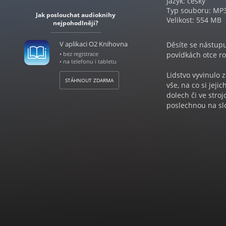
Jazyk: český
Typ souboru: MP
Jak poslouchat audioknihy
Velikost: 554 MB
nejpohodlněji?
V aplikaci O2 Knihovna
Děsíte se nástupu
• bez registrace
povídkách otce ro
• na telefonu i tabletu
Lidstvo vyvinulo 
STÁHNOUT ZDARMA
vše, na co si jej
dolech či ve stro
poslechnou na slov
ustanovení nesměj
musejí ochránit i
neplatí tak docel
roboti blázní a bo
Zkrátka se nám po
zamlouvalo…
Podmanivé, podvra
Koneckonců nestá
Audiokniha Já, ro