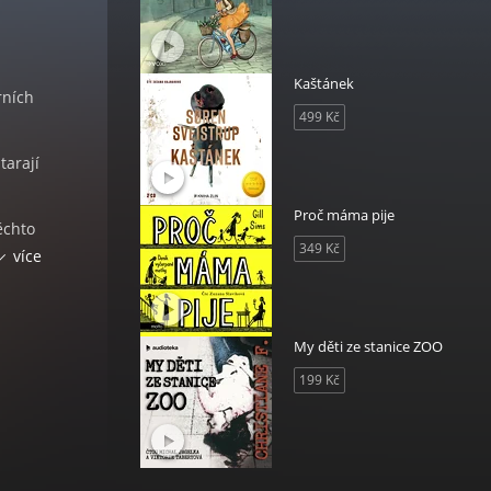
Kaštánek
rních
499 Kč
tarají
Proč máma pije
ěchto
349 Kč
 ho
více
to
vovi
My děti ze stanice ZOO
199 Kč