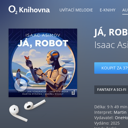
UVÍTACÍ MELODIE
E-KNIHY
AU
JÁ, RO
Isaac A
KOUPIT ZA 37
FANTASY A SCI-FI
Délka: 9 h 49 min
Interpret:
Martin
Vydavatel:
OneHo
Vydáno: 2025