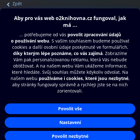
Zpět
Obsah ke stažení
Moje O2 Knihovna
Další zábava
© O2 Czech Republic a.s.
Nákupní řád
Přístupnost
Aplikace O2 Knihovna
Zásady zpracování osobních údajů
Čti a poslouchej své e-knihy a
Cookies
audioknihy rychleji a pohodlněji.
Nastavení cookies