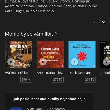
Dumas, Rudyard Kipling, Eduard Štorch. Účinkují Jiří
Adamíra, Vladimír Brabec, Vladimír Čech, Michal Dlouhý,
Karel Höger, Rudolf Hrušínský.
Dárek pro všechny milovníky mluveného slova!
více
Obsah:
Mohlo by se vám líbit
Mauglí
1. Člověčí mládě
2. Na poradní skále
3. Mauglí se učí
4. V zajetí opic
5. Boj
6. Mauglí odchází
7. Mezi lidmi
Prašina - Bílá komnata
Aristokratka u královského dvora
Deník kastelána
8. Hon na Šér Chána
299 Kč
279 Kč
269 Kč
9. Vyhnán lidskou smečkou
10. Návrat
Tři mušketýři
1. Část první - Jak začít
Jak poslouchat audioknihy nejpohodlněji?
2. Část druhá - d'Artagnan změnil svůj byt v pozorovatelnu
Tři mušketýři
V aplikaci O2 Knihovna
1. Část třetí - Král bude pořádat ples