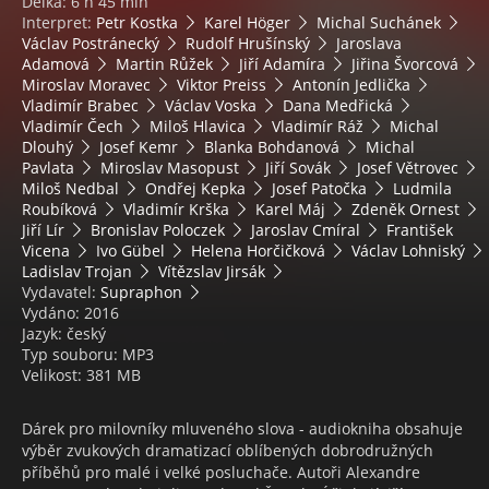
Délka: 6 h 45 min
Interpret:
Petr Kostka
Karel Höger
Michal Suchánek
Václav Postránecký
Rudolf Hrušínský
Jaroslava
Adamová
Martin Růžek
Jiří Adamíra
Jiřina Švorcová
Miroslav Moravec
Viktor Preiss
Antonín Jedlička
Vladimír Brabec
Václav Voska
Dana Medřická
Vladimír Čech
Miloš Hlavica
Vladimír Ráž
Michal
Dlouhý
Josef Kemr
Blanka Bohdanová
Michal
Pavlata
Miroslav Masopust
Jiří Sovák
Josef Větrovec
Miloš Nedbal
Ondřej Kepka
Josef Patočka
Ludmila
Roubíková
Vladimír Krška
Karel Máj
Zdeněk Ornest
Jiří Lír
Bronislav Poloczek
Jaroslav Cmíral
František
Vicena
Ivo Gübel
Helena Horčičková
Václav Lohniský
Ladislav Trojan
Vítězslav Jirsák
Vydavatel:
Supraphon
Vydáno: 2016
Jazyk: český
Typ souboru: MP3
Velikost: 381 MB
Dárek pro milovníky mluveného slova - audiokniha obsahuje
výběr zvukových dramatizací oblíbených dobrodružných
příběhů pro malé i velké posluchače. Autoři Alexandre