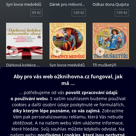
Syn lovce medvědů
Dárek pro milovníky mluveného slova
Odkaz dona Quijota
99 Kč
149 Kč
199 Kč
Dárková kolekce mluveného slova
Syn lovce medvědů
Tři mušketýři
139 Kč
99 Kč
139 Kč
Obsah ke stažení
Moje O2 Knihovna
Další zábava