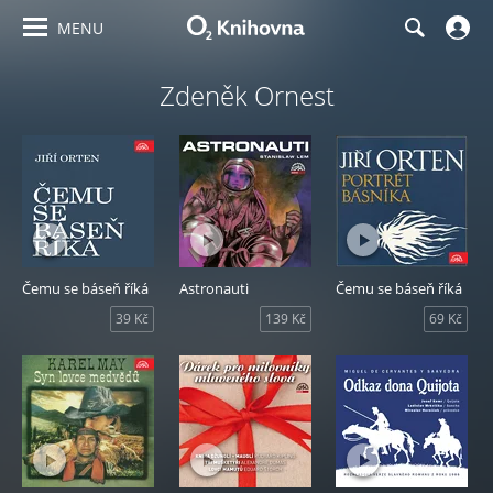
MENU
Zdeněk Ornest
Čemu se báseň říká
Astronauti
Čemu se báseň říká
39 Kč
139 Kč
69 Kč