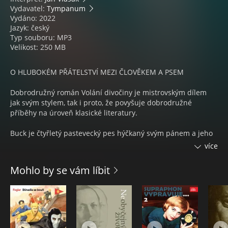
Vydavatel:
Tympanum
Vydáno: 2022
Jazyk: český
Typ souboru: MP3
Velikost: 250 MB
O HLUBOKÉM PŘÁTELSTVÍ MEZI ČLOVĚKEM A PSEM
Dobrodružný román Volání divočiny je mistrovským dílem
jak svým stylem, tak i proto, že povyšuje dobrodružné
příběhy na úroveň klasické literatury.
Buck je čtyřletý pastevecký pes hýčkaný svým pánem a jeho
rodinou. Jeho život se rázem změní ve chvíli, kdy je unesen a
více
prodán, aby sloužil během zlaté horečky na Klondiku v
kanadské provincii Yukon. Psi, dostatečně silní k zapřažení
Mohlo by se vám líbit
do saní v těžkém sněhu, zde mají obrovskou cenu. Jen díky
své houževnatosti a přátelství se zálesákem Thorntonem
dokáže Buck přežít mezi krutými lidmi. V novém prostředí
brzy zjistí, že jeho vrozené instinkty mu umožní nejen přežít,
ale že ve svobodném, volném a divokém životě nakonec
nachází i zalíbení. Světově nejčtenější Londonova kniha s