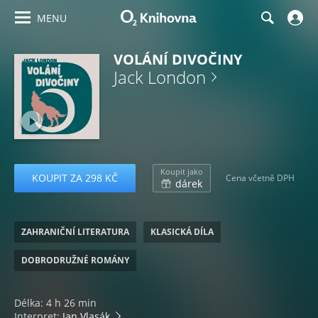
MENU
VOLÁNÍ DIVOČINY
Jack London
Koupit jako
KOUPIT ZA 298 KČ
Cena včetně DPH
dárek
ZAHRANIČNÍ LITERATURA
KLASICKÁ DÍLA
DOBRODRUŽNÉ ROMÁNY
Délka: 4 h 26 min
Interpret:
Jan Vlasák