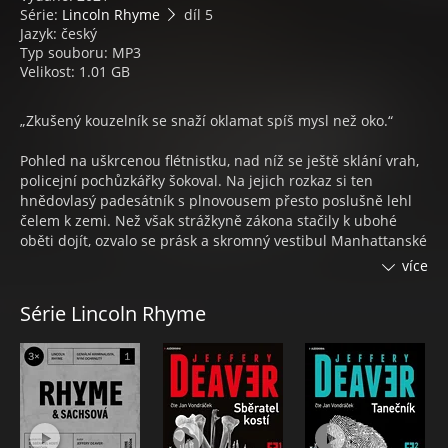
Série:
Lincoln Rhyme
díl 5
Jazyk: český
Typ souboru: MP3
Velikost: 1.01 GB
„Zkušený kouzelník se snaží oklamat spíš mysl než oko.“
Pohled na uškrcenou flétnistku, nad níž se ještě sklání vrah,
policejní pochůzkářky šokoval. Na jejich rozkaz si ten
hnědovlasý padesátník s plnovousem přesto poslušně lehl
čelem k zemi. Než však strážkyně zákona stačily k ubohé
oběti dojít, ozvalo se prásk a skromný vestibul Manhattanské
školy hudby vyplnil záblesk. Pachatel v tu ránu zmizel,
více
opevnil se v koncertním sále a na další pokusy o vyjednávání
začal vyhrožovat usmrcením další rukojmí. A pak
Série Lincoln Rhyme
dohadování přerušil výstřel. Ženy vpadly do místnosti, jenže
ta byla… prázdná.
Detektiv Lincoln Rhyme na místo činu neprodleně vysílá
kolegyni Amélii Sachsovou, která je od fatálního úrazu jeho
prodlouženou rukou i pozornýma očima. Přelstí spolu
ďábelského iluzionistu, jehož bestiální vraždění teprve