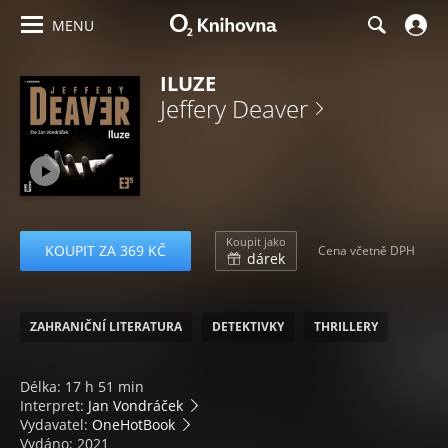
MENU
ILUZE
Jeffery Deaver
Koupit jako
KOUPIT ZA 369 KČ
Cena včetně DPH
dárek
ZAHRANIČNÍ LITERATURA
DETEKTIVKY
THRILLERY
Délka: 17 h 51 min
Interpret:
Jan Vondráček
Vydavatel:
OneHotBook
Vydáno: 2021