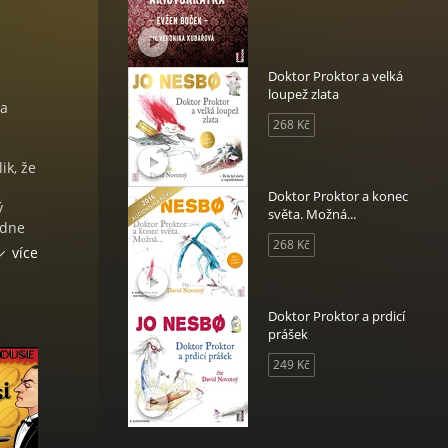
Doktor Proktor a velká
loupež zlata
la
268 Kč
ik, že
Doktor Proktor a konec
ý
světa. Možná...
ídne
268 Kč
více
?
Doktor Proktor a prdicí
prášek
249 Kč
ž v
evese
o