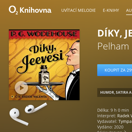
UVÍTACÍ MELODIE
E-KNIHY
AU
DÍKY, J
Pelham 
KOUPIT ZA 29
HUMOR, SATIRA A
Délka: 9 h 0 min
Interpret:
Radek 
Vydavatel:
Tymp
Vydáno: 2020