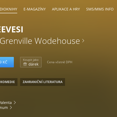
DIOKNIHY
E-MAGAZÍNY
APLIKACE A HRY
SMS/MMS INFO
EEVESI
Grenville Wodehouse
Koupit jako
9 KČ
Cena včetně DPH
dárek
 KOMEDIE
ZAHRANIČNÍ LITERATURA
Valenta
anum