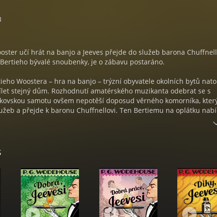
3
oster učí hrát na banjo a Jeeves přejde do služeb barona Chuffnel
Bertieho bývalé snoubenky, je o zábavu postaráno.
ieho Woostera – hra na banjo – trýzní obyvatele okolních bytů natol
dílet stejný dům. Rozhodnutí amatérského muzikanta odebrat se s
kovskou samotu ovšem nepotěší doposud věrného komorníka, kter
lužeb a přejde k baronu Chuffnellovi. Ten Bertiemu na oplátku nab
na svém panství k užívání a všichni se tak zamotají do Chuffyho
ámluv Bertieho bývalé snoubenky Pauline Stokerové...
s
amyšleného pána a suverénního sluhy nadobro rozešly? Kvůli banju
LLE WODEHOUSE
rnějších anglických humoristů si u českých čtenářů získal oblibu ji
čných překladech. Cyklus příhod Bertieho Woostera a jeho sluhy Je
lepšímu z Wodehouseova mimořádně bohatého odkazu, zahrnujícíh
ánů, povídek, dramat a filmových scénářů.