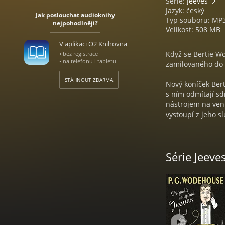
Série:
Jeeves
Jazyk: český
Jak poslouchat audioknihy
Typ souboru: MP
nejpohodlněji?
Velikost: 508 MB
V aplikaci O2 Knihovna
Když se Bertie Wo
• bez registrace
• na telefonu i tabletu
zamilovaného do 
STÁHNOUT ZDARMA
Nový koníček Bert
s ním odmítají s
nástrojem na ven
vystoupí z jeho s
osamělou chalupu 
komplikovaných n
Série Jeeve
Že by se cesty n
PELHAM GRENVI
Jeden z nejpopulá
prvních předvále
patří k tomu nej
téměř stovku rom